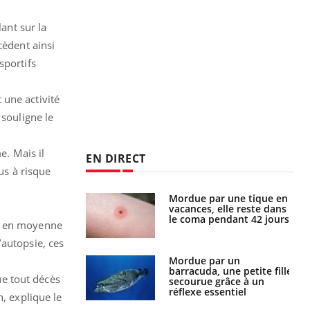
lant sur la
cèdent ainsi
sportifs
 une activité
 souligne le
e. Mais il
EN DIRECT
us à risque
i manger moins
Mordue par une tique en
éines pourrait
vacances, elle reste dans
ent être bénéfique
le coma pendant 42 jours
és en moyenne
’autopsie, ces
e et chaleur : ce
Mordue par un
la science
barracuda, une petite fille
e tout décès
secourue grâce à un
réflexe essentiel
n, explique le