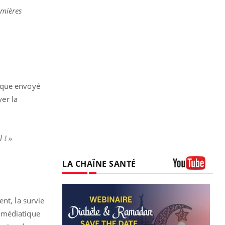
mières
rique envoyé
yer la
 ! »
LA CHAÎNE SANTÉ
Youtube
nt, la survie
s médiatique