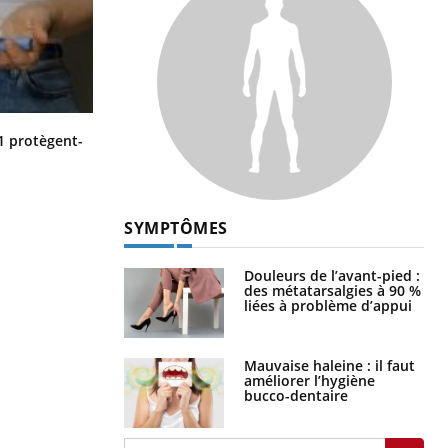
Cytomégalovirus : ce qui change
1 protègent-
dans la prise en charge des femmes
enceintes
SYMPTÔMES
Douleurs de l’avant-pied :
des métatarsalgies à 90 %
liées à problème d’appui
Mauvaise haleine : il faut
améliorer l’hygiène
bucco-dentaire