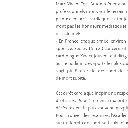
Marc-Vivien Foé, Antonio Puerta ou 
professionnels morts sur le terrain n
pelouse en arrêt cardiaque est toujo
n’ont pas les honneurs médiatiques. 
occasionnels.
« En France, chaque année, environ 
sportive. Seules 15 à 20 concernent 
cardiologue Xavier Jouven, qui dirig
Sur le podium des sports les plus dur
s’agit plutôt du reflet des sports le
de mort subite.
olorectal : une
Cytomégalovirus : ce qui
e simple aurait
change dans la prise en
a donne au Pays
charge des femmes
Cet arrêt cardiaque inopiné ne res
enceintes
de 45 ans. Pour l’immense majorité d
unya, dengue,
La sieste empêche-t-elle
décès restent le plus souvent inexpl
e : que se passe-
de dormir la nuit ?
Pour trouver des réponses, l’Acadé
 le sud de la
sur un terrain de sport soit suivi d