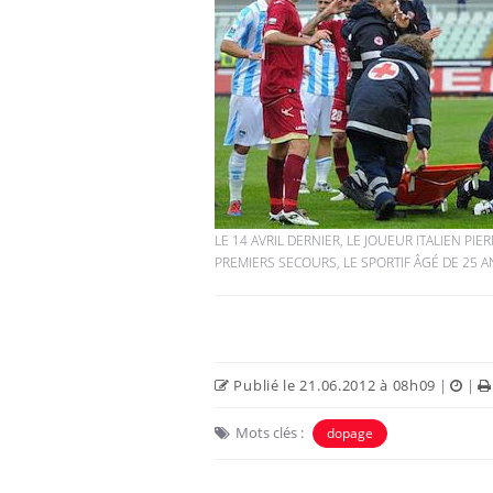
LE 14 AVRIL DERNIER, LE JOUEUR ITALIEN P
PREMIERS SECOURS, LE SPORTIF ÂGÉ DE 25 AN
Publié le 21.06.2012 à 08h09
|
|
Mots clés :
dopage