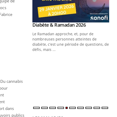
quipe de
hocs
Fabrice
Youtube
 Mains : se
Diabète & Ramadan 2026
Youtube
outube
Le Ramadan approche, et, pour de
 un tout nouveau
nombreuses personnes atteintes de
plage, piscine,
diabète, c'est une période de questions, de
 air… Nos mains
défis, mais ...
Un
You
fac
pr
Un 
. Du cannabis
mut
 pour
san
num
ont
ent
ort dans
uvoirs publics