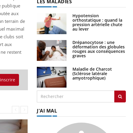
LES MALADIES
é publique
putée aux
Hypotension
orthostatique : quand la
n terrain de
pression artérielle chute
nuel maximal
au lever
e clubs soit
Drépanocytose : une
rt aux
déformation des globules
rouges aux conséquences
ne restent
graves
Maladie de Charcot
(Sclérose latérale
amyotrophique)
'inscrire
J'AI MAL