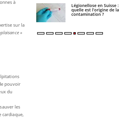
sonnes à
phone nuit-il à
Légionellose en Suisse :
tissage de la
quelle est l’origine de la
?
contamination ?
rtise sur la
mplaisance »
lpitations
de pouvoir
ceux du
sauver les
e cardiaque,