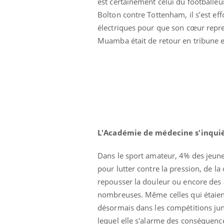
est certainement celui du football
Bolton contre Tottenham, il s’est eff
électriques pour que son cœur repre
Muamba était de retour en tribune et
 Mains :
Carence en fer : comprendre pour
Ins
Youtube
You
Youtube
Youtube
prévenir
osa
aciles à aborder...
Fatigue, irritabilité, brouillard mental ou
En 2
poser des
même alopécie… Les symptômes de la
rest
'un proche c'est
carence en fer sont multiples ce qui la rend
pat
...
L'Académie de médecine s'inqui
Dans le sport amateur, 4% des jeune
pour lutter contre la pression, de l
repousser la douleur ou encore des
nombreuses. Même celles qui étaient
désormais dans les compétitions ju
lequel elle s'alarme des conséquenc