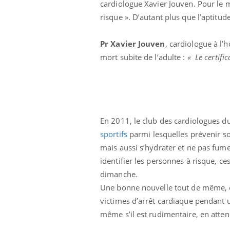
cardiologue Xavier Jouven. Pour le 
icaments GLP-1
VIH : la fin du comprimé
risque ». D’autant plus que l’aptitu
-ils aussi les os
tous les jours se profile-t-
elle enfin ?
Pr Xavier Jouven
, cardiologue à l
mort subite de l’adulte :
« Le certifi
En 2011, le club des cardiologues du
sportifs
parmi lesquelles prévenir s
mais aussi s’hydrater et ne pas fume
identifier les personnes à risque, ce
dimanche.
Une bonne nouvelle tout de même, e
victimes d’arrêt cardiaque pendant 
même s’il est rudimentaire, en atten