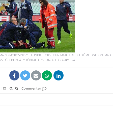
IERMARIO MOROSINI S\'EFFONDRE LORS D\'UN MATCH DE DEUXIÈME DIVISION. MALG
S DÉCÈDERA À L\'HÔPITAL. CRISTIANO CHIODI/AP/SIPA
|
|
|
Commenter