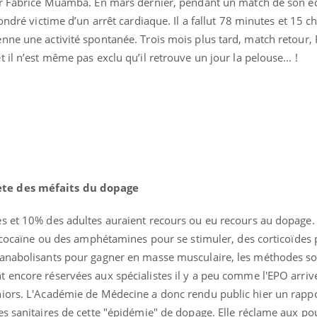
eur Fabrice Muamba. En mars dernier, pendant un match de son é
ondré victime d’un arrêt cardiaque. Il a fallut 78 minutes et 15 c
nne une activité spontanée. Trois mois plus tard, match retour, 
 il n’est même pas exclu qu’il retrouve un jour la pelouse… !
uline & Charge mentale : et si on
Eczéma Chronique des
tube
Youtube
Youtube
Y
it en parler??
préparer pour l’été !
026, l'insuline dans le diabète de type 2
L'été arrive… et avec lui,
e entourée d'idées reçues chez les
rythme de vie ! Vacances, 
ients comme parfois chez les soignants.
soleil, activités en plein
sont ...
ète des méfaits du dopage
s et 10% des adultes auraient recours ou eu recours au dopage
a cocaïne ou des amphétamines pour se stimuler, des corticoïdes
 anabolisants pour gagner en masse musculaire, les méthodes s
 encore réservées aux spécialistes il y a peu comme l'EPO arriv
niors. L'Académie de Médecine a donc rendu public hier un rapp
es sanitaires de cette "épidémie" de dopage. Elle réclame aux po