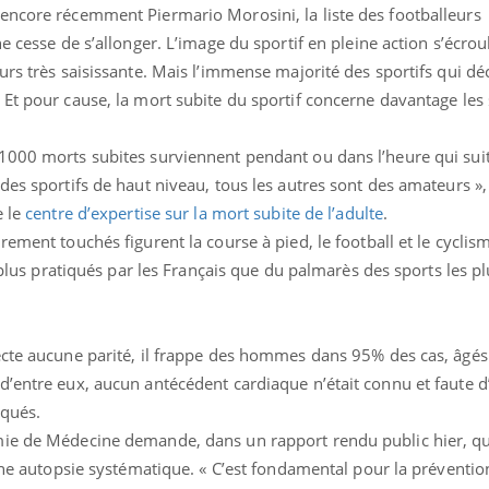
encore récemment Piermario Morosini, la liste des footballeurs
e cesse de s’allonger. L’image du sportif en pleine action s’écrou
urs très saisissante. Mais l’immense majorité des sportifs qui dé
Et pour cause, la mort subite du sportif concerne davantage les 
1000 morts subites surviennent pendant ou dans l’heure qui suit
des sportifs de haut niveau, tous les autres sont des amateurs »,
e le
centre d’expertise sur la mort subite de l’adulte
.
ement touchés figurent la course à pied, le football et le cyclism
s plus pratiqués par les Français que du palmarès des sports les pl
Pourquoi votre ventre
Pourquo
gâche-t-il les premiers
de prot
jours de vos vacances ?
finalem
pecte aucune parité, il frappe des hommes dans 95% des cas, âg
’entre eux, aucun antécédent cardiaque n’était connu et faute d
Fortes chaleurs :
Grossess
iqués.
pourquoi le risque de
que dit 
mie de Médecine demande, dans un rapport rendu public hier, qu
noyade grimpe-t-il ?
’une autopsie systématique. « C’est fondamental pour la préventio