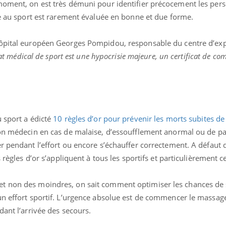
moment, on est très démuni pour identifier précocement les per
Le Viagra pourrait-il
Le smart
de au sport est rarement évaluée en bonne et due forme.
freiner la propagation du
l'appren
cancer ?
lecture 
’hôpital européen Georges Pompidou, responsable du centre d’expe
cat médical de sport est une hypocrisie majeure, un certificat de co
 sport a édicté
10 règles d’or pour prévenir les morts subites de
on médecin en cas de malaise, d’essoufflement anormal ou de pa
r pendant l’effort ou encore s’échauffer correctement. A défaut 
s règles d’or s’appliquent à tous les sportifs et particulièrement 
t non des moindres, on sait comment optimiser les chances de 
un effort sportif. L’urgence absolue est de commencer le massag
dant l’arrivée des secours.