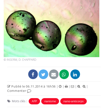
© INSERM, D. CHAPPARD
Publié le 06.11.2014 à 16h56
|
|
|
|
|
Commenter
Mots clés :
AFP
nanisme
nano-anticorps