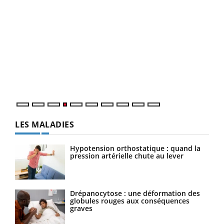
Dia
You
Le 
pers
ques
LES MALADIES
Hypotension orthostatique : quand la
pression artérielle chute au lever
Drépanocytose : une déformation des
globules rouges aux conséquences
graves