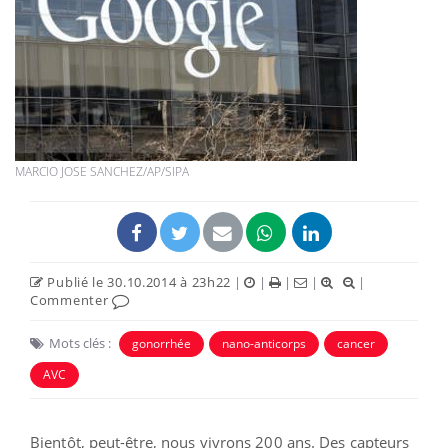
MARCIO JOSE SANCHEZ/AP/SIPA
Publié le 30.10.2014 à 23h22
|
|
|
|
|
Commenter
Mots clés :
gonorrhée
nano-anticorps
cancer
AVC
Bientôt, peut-être, nous vivrons 200 ans. Des capteurs