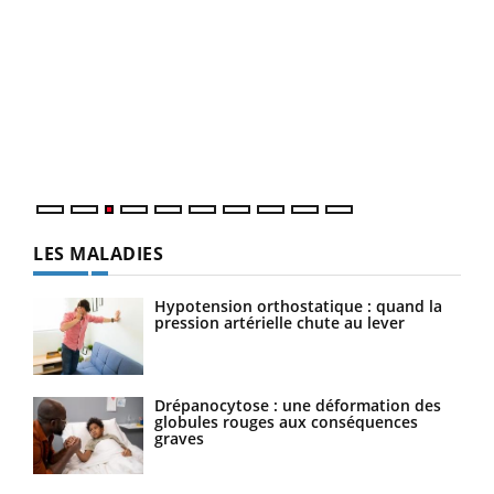
Ecz
You
pour
L'ét
Vaca
Nos 
LES MALADIES
Hypotension orthostatique : quand la
pression artérielle chute au lever
Drépanocytose : une déformation des
globules rouges aux conséquences
graves