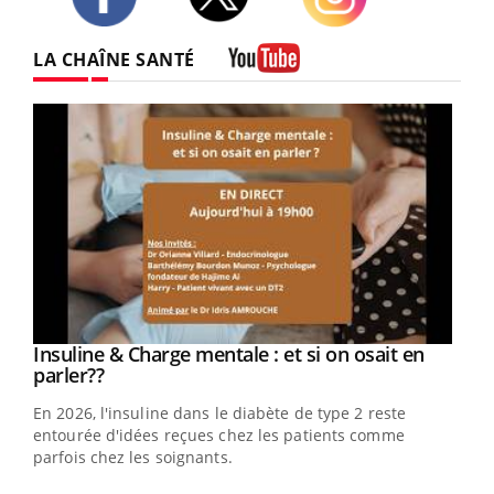
Twitter
Facebook
Instagram
LA CHAÎNE SANTÉ
Youtube
Youtube
Insuline & Charge mentale : et si on osait en
Youtube
Youtube
parler??
En 2026, l'insuline dans le diabète de type 2 reste
entourée d'idées reçues chez les patients comme
parfois chez les soignants.