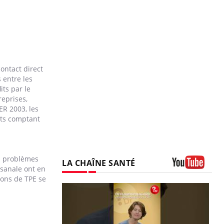
contact direct
 entre les
its par le
reprises,
ER 2003, les
nts comptant
es problèmes
LA CHAÎNE SANTÉ
isanale ont en
Youtube
rons de TPE se