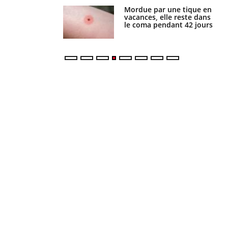
i manger moins
Mordue par une tique en
éines pourrait
vacances, elle reste dans
ent être bénéfique
le coma pendant 42 jours