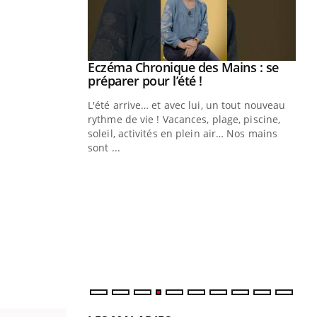
ale : et si on
Eczéma Chronique des Mains : se
Youtube
ube
Youtube
préparer pour l’été !
e diabète de type 2
L'été arrive… et avec lui, un tout nouveau
çues chez les
rythme de vie ! Vacances, plage, piscine,
ez les soignants.
soleil, activités en plein air… Nos mains
sont ...
Di
You
Le 
nom
dia
défi