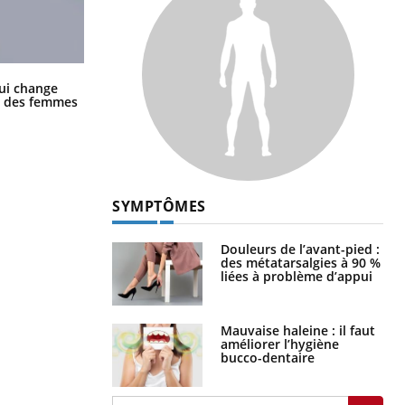
La sieste empêche-t-elle de dormir
ui change
la nuit ?
ge des femmes
SYMPTÔMES
Douleurs de l’avant-pied :
des métatarsalgies à 90 %
liées à problème d’appui
Mauvaise haleine : il faut
améliorer l’hygiène
bucco-dentaire