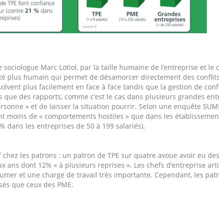
ociologue Marc Lotiol, par la taille humaine de l’entreprise et le 
côté plus humain qui permet de désamorcer directement des conflits
résolvent plus facilement en face à face tandis que la gestion de confl
s que des rapports, comme c’est le cas dans plusieurs grandes ent
rsonne » et de laisser la situation pourrir. Selon une enquête SUM
ent moins de « comportements hostiles » que dans les établisseme
 % dans les entreprises de 50 à 199 salariés).
f chez les patrons : un patron de TPE sur quatre avoue avoir eu d
ux ans dont 12% « à plusieurs reprises ». Les chefs d’entreprise art
sumer et une charge de travail très importante. Cependant, les pat
ssés que ceux des PME.