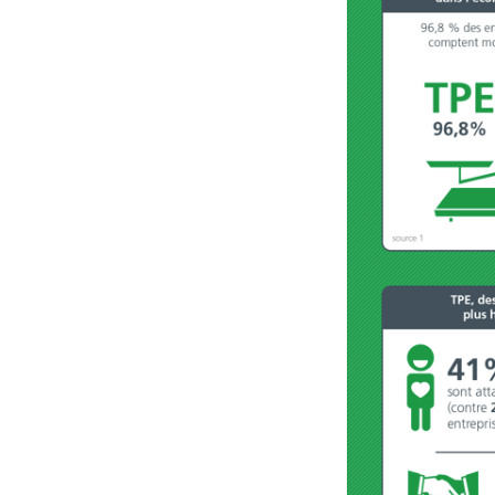
Cytomégalovirus : ce qui
change dans la prise en
charge des femmes
enceintes