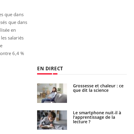
ses que dans
essés que dans
lisée en
les salariés
ée
contre 6,4 %
EN DIRECT
haleurs :
Grossesse et chaleur : ce
i le risque de
que dit la science
rimpe-t-il ?
a pourrait-il
Le smartphone nuit-il à
la propagation du
l'apprentissage de la
lecture ?