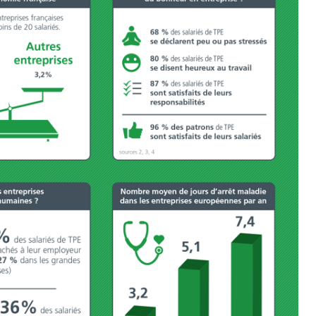
Pourquoi votre ventre
Pourquo
gâche-t-il les premiers
de prot
jours de vos vacances ?
finalem