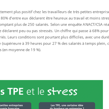
ettement plus positif chez les travailleurs de très petites entrepri
t, 80% d’entre eux déclarent être heureux au travail et moins str
comptant plus de 250 salariés. Selon une enquête ANACT/CSA réa
éclarent peu ou pas stressés. Un chiffre qui passe à 68% pour 
iés. Leurs conditions sont pourtant plus difficiles, avec une dur
 (supérieure à 39 heures pour 27 % des salariés à temps plein, 
bas (en moyenne de 19 %).
La sieste empêche-t-elle
Fortes c
de dormir la nuit ?
pourquo
noyade g
VIH : la fin du comprimé
Le Viagr
tous les jours se profile-t-
freiner 
elle enfin ?
cancer ?