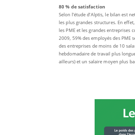
80 % de satisfaction
Selon l’étude d’Alptis, le bilan est n
les plus grandes structures. En effe
les PME et les grandes entreprises 
2009, 59% des employés des PME se d
des entreprises de moins de 10 salar
hebdomadaire de travail plus longue
ailleurs) et un salaire moyen plus 
Chikungunya, dengue,
West Nile : que se passe-
t-il dans le sud de la
France ?
Les médicaments GLP-1
protègent-ils aussi les os
?