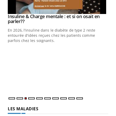
Youtube
Insuline & Charge mentale : et si on osait en
Youtube
Youtube
parler??
En 2026, l'insuline dans le diabète de type 2 reste
entourée d'idées reçues chez les patients comme
parfois chez les soignants.
Ecz
You
pour
L'ét
Vaca
Nos 
LES MALADIES