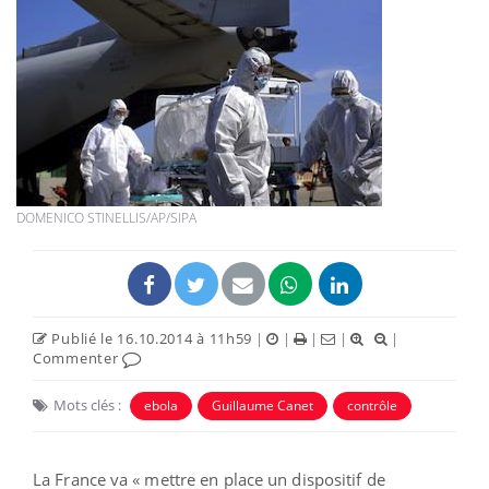
DOMENICO STINELLIS/AP/SIPA
Publié le 16.10.2014 à 11h59
|
|
|
|
|
Commenter
Mots clés :
ebola
Guillaume Canet
contrôle
La France va « mettre en place un dispositif de