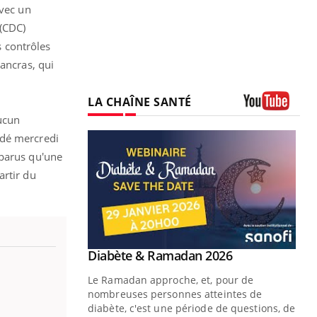
avec un
 (CDC)
 contrôles
ancras, qui
LA CHAÎNE SANTÉ
ucun
Youtube
édé mercredi
pparus qu'une
artir du
Youtube
2026
 pour de
teintes de
e de questions, de