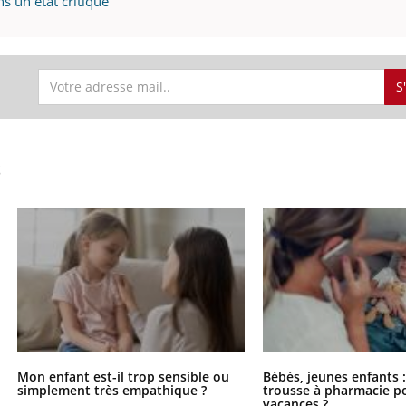
s un état critique "
il, activités en plein air… Nos mains
défis, mais ...
 ...
S
S
Mon enfant est-il trop sensible ou
Bébés, jeunes enfants :
simplement très empathique ?
trousse à pharmacie po
vacances ?