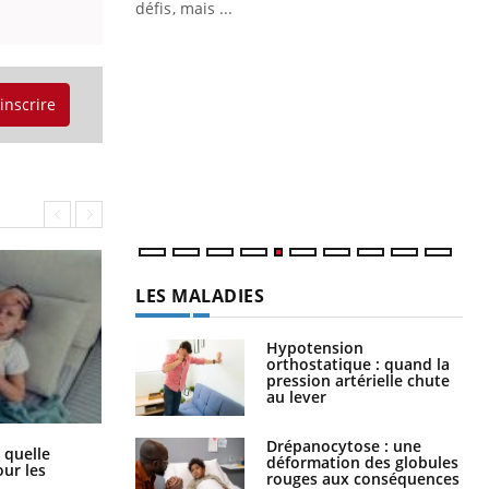
Un « jumeau numérique » pour
CO
Youtube
You
faciliter l’accès à la médecine
Youtube
Cou
préventive
'inscrire
nou
Un établissement lié à un groupe
bou
mutualiste innove en matière de bilan de
épi
santé : l'utilisation d'un « jumeau
numérique » permet ...
LES MALADIES
Hypotension
orthostatique : quand la
pression artérielle chute
au lever
Drépanocytose : une
Syndrome métabolique : quels sont
 quelle
déformation des globules
les meilleurs exercices physiques ?
ur les
rouges aux conséquences