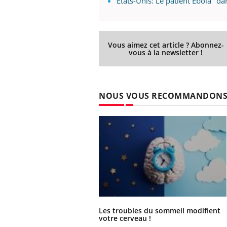
Etats-Unis: Le patient Ebola "dan
les ce qui la rend
patients comme parfois chez les soignants.
sole
sont
Vous aimez cet article ? Abonnez-
vous à la newsletter !
NOUS VOUS RECOMMANDON
Les troubles du sommeil modifient
votre cerveau !