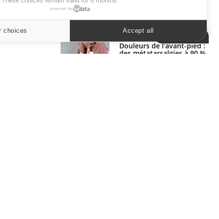
. These choices remain valid for 6 months.
powered by
SYMPTÔMES
r choices
Accept all
Cookies settings
Douleurs de l’avant-pied :
des métatarsalgies à 90 %
liées à problème d’appui
Mauvaise haleine : il faut
améliorer l’hygiène
bucco-dentaire
ER
s les semaines les meilleures