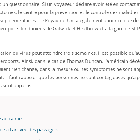
d'un questionnaire. Si un voyageur déclare avoir été en contact 
tômes, le centre pour la prévention et le contrôle des maladies
ts supplémentaires. Le Royaume-Uni a également annoncé que des
 aéroports londoniens de Gatwick et Heathrow et à la gare de St-P
ion du virus peut atteindre trois semaines, il est possible qu'a
éroports. Ainsi, dans le cas de Thomas Duncan, l'américain déc
auraient rien changé, dans la mesure où ses symptômes ne sont a
 il faut rappeler que les personnes ne sont contagieuses qu'à p
 sont apparus.
éma Chronique des Mains : se
Diabète & Ramadan 
tube
Youtube
Youtube
parer pour l’été !
e au calme
Le Ramadan approche, et,
ôle à l'arrivée des passagers
é arrive… et avec lui, un tout nouveau
nombreuses personnes at
me de vie ! Vacances, plage, piscine,
diabète, c'est une périod