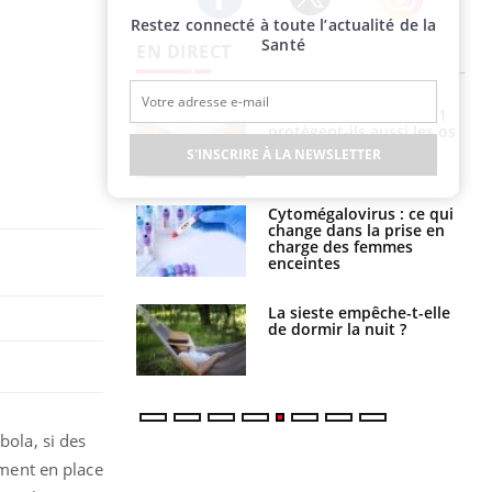
Restez connecté à toute l’actualité de la
Twitter
Facebook
Instagram
Santé
EN DIRECT
icaments GLP-1
VIH : la fin du comprimé
t-ils aussi les os
tous les jours se profile-t-
elle enfin ?
S'INSCRIRE À LA NEWSLETTER
alovirus : ce qui
Pourquoi votre ventre
ans la prise en
gâche-t-il les premiers
des femmes
jours de vos vacances ?
es
e empêche-t-elle
Fortes chaleurs :
r la nuit ?
pourquoi le risque de
noyade grimpe-t-il ?
bola, si des
ement en place