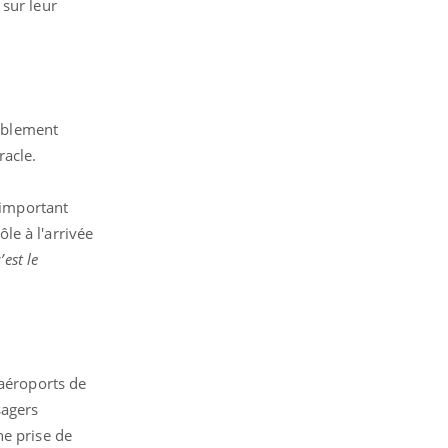
 sur leur
lablement
racle.
'important
ôle à l'arrivée
est le
 aéroports de
sagers
ne prise de