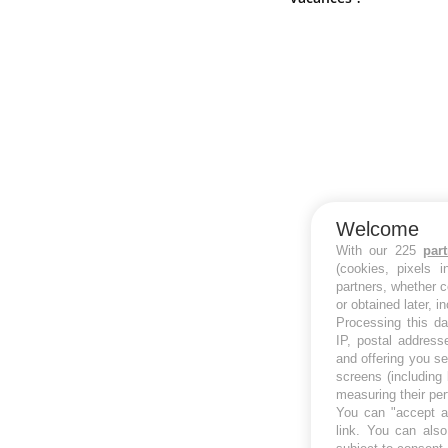
Welcome
With our 225
par
(cookies, pixels 
partners, whether c
or obtained later, i
Processing this da
IP, postal address
and offering you s
screens (including
measuring their pe
You can "accept al
link
. You can also 