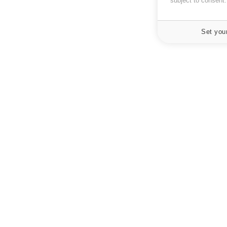
subject to consent
Set you
À PROPOS
NEWSLETT
Recevez toute