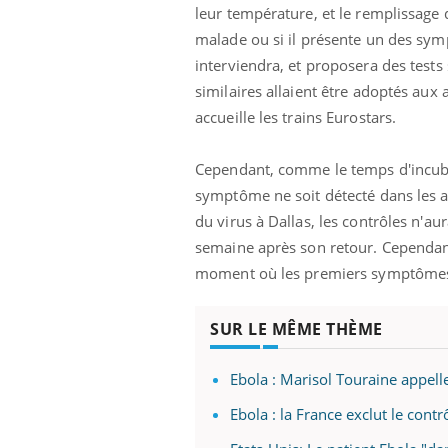
leur température, et le remplissage 
malade ou si il présente un des symp
interviendra, et proposera des tes
similaires allaient être adoptés aux
accueille les trains Eurostars.
Cependant, comme le temps d'incubat
symptôme ne soit détecté dans les a
du virus à Dallas, les contrôles n'
semaine après son retour. Cependant,
moment où les premiers symptômes
SUR LE MÊME THÈME
prendre pour
Insuline & Charge mentale : et si on
Ecz
Youtube
You
Youtube
osait en parler??
pré
Ebola : Marisol Touraine appell
Ebola : la France exclut le contr
llard mental ou
En 2026, l'insuline dans le diabète de type 2
L'ét
tômes de la
reste entourée d'idées reçues chez les
ryth