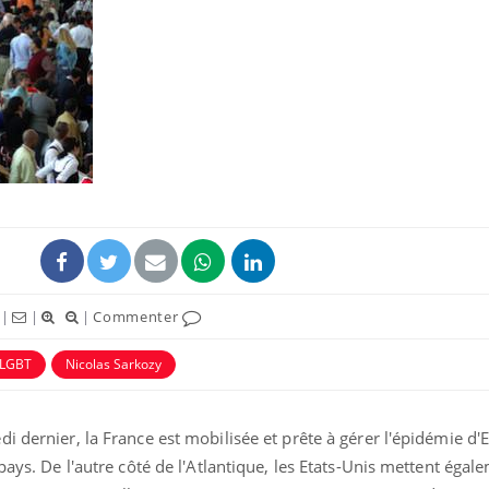
Toujours connectés :
Les méd
comment le travail
protègen
empiète de plus en plus
?
sur nos soirées
Cancer colorectal : une
Cytomég
stratégie simple aurait
change d
changé la donne au Pays
charge 
basque
enceint
Chikungunya, dengue,
La siest
|
|
|
Commenter
West Nile : que se passe-
de dormi
t-il dans le sud de la
France ?
LGBT
Nicolas Sarkozy
 dernier, la France est mobilisée et prête à gérer l'épidémie d'E
pays. De l'autre côté de l'Atlantique, les Etats-Unis mettent égal