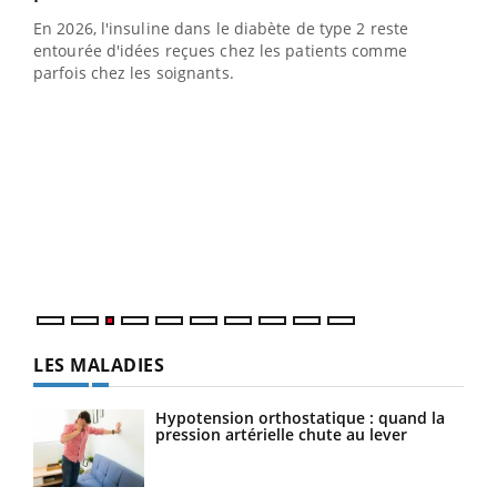
En 2026, l'insuline dans le diabète de type 2 reste
entourée d'idées reçues chez les patients comme
parfois chez les soignants.
Ecz
You
pour
L'ét
Vaca
Nos 
LES MALADIES
Hypotension orthostatique : quand la
pression artérielle chute au lever