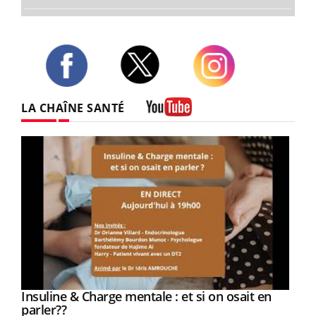
Twitter
Facebook
Instagram
LA CHAÎNE SANTÉ
Youtube
Youtube
Insuline & Charge mentale : et si on osait en
Youtube
Youtube
parler??