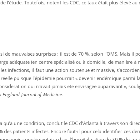
de l’étude. Toutefois, notent les CDC, ce taux était plus élevé au
Le smartphone nuit-il à
l'apprentissage de la
lecture ?
si de mauvaises surprises : il est de 70 %, selon l’OMS. Mais il po
arge adéquate (en centre spécialisé ou à domicile, de manière à 
les infections, il faut une action soutenue et massive, s’accorden
réelle puisque l’épidémie pourrait « devenir endémique parmi l
nsidération qui n’avait jamais été envisagée auparavant », souli
 England Journal of Medicine
.
ra qu’à une condition, conclut le CDC d’Atlanta à travers son dire
 des patients infectés. Encore faut-il pour cela identifier ces der
que mois supplémentaire dans l’hospitalisation de 70 % des mal