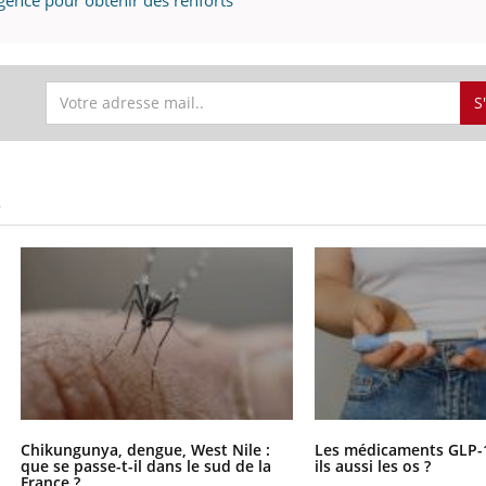
éma Chronique des Mains : se
S
tube
Youtube
parer pour l’été !
é arrive… et avec lui, un tout nouveau
me de vie ! Vacances, plage, piscine,
S
il, activités en plein air… Nos mains
 ...
Chikungunya, dengue, West Nile :
Les médicaments GLP-
que se passe-t-il dans le sud de la
ils aussi les os ?
France ?