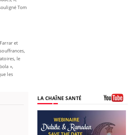
 souligné Tom
Farrar et
 souffrances,
atoires, le
bola »,
que les
LA CHAÎNE SANTÉ
Youtube