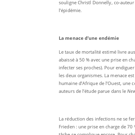
souligne Christl Donnelly, co-auteur 
 fin du comprimé
Le Viagra pourrait-il
jours se profile-t-
freiner la propagation du
l’épidémie.
n ?
cancer ?
La menace d’une endémie
Le taux de mortalité estimé livre aus
abaissé à 50 % avec une prise en ch
infecter ses proches). Pour endiguer 
les deux organismes. La menace est 
humaine d’Afrique de l’Ouest, une co
auteurs de l’étude parue dans le
New
La réduction des infections ne se fe
Frieden : une prise en charge de 70 %
tâche se complique encore. Pour cha