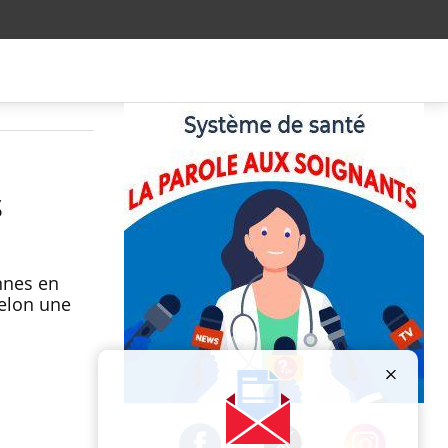
s
onnes en
selon une
Publicité