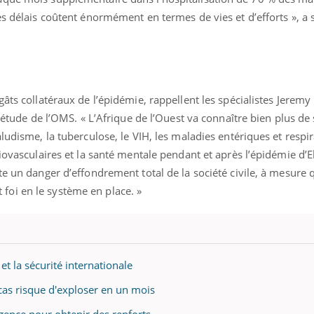
es délais coûtent énormément en termes de vies et d’efforts », a
âts collatéraux de l’épidémie, rappellent les spécialistes Jeremy 
l’étude de l’OMS. « L’Afrique de l’Ouest va connaître bien plus de
ludisme, la tuberculose, le VIH, les maladies entériques et respir
iovasculaires et la santé mentale pendant et après l’épidémie d’E
te un danger d’effondrement total de la société civile, à mesure 
oi en le système en place. »
t la sécurité internationale
cas risque d'exploser en un mois
gence pour obtenir des renforts