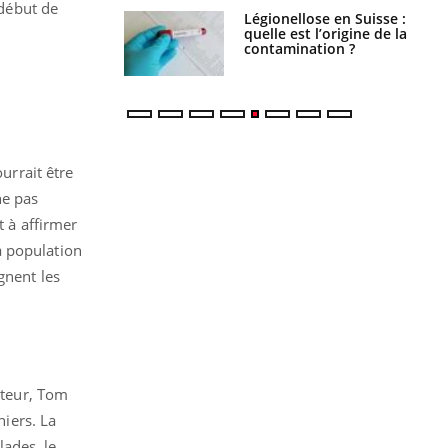
 début de
Légionellose en Suisse :
Bilan prévention : ce que
quelle est l’origine de la
les kinés pourront
contamination ?
bientôt faire
urrait être
ne pas
t à affirmer
a population
gnent les
cteur, Tom
niers. La
ades, le