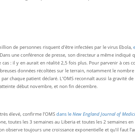
llion de personnes risquent d’être infectées par le virus Ebola,
 Dans une conférence de presse, son directeur a même indiqué 
s : il y en aurait en réalité 2,5 fois plus. Pour parvenir à ces c
mbreuses données récoltées sur le terrain, notamment le nombre
par chaque patient déclaré. L’OMS reconnaît aussi la gravité de l
e atteinte début novembre, et non fin décembre.
Pourquoi manger moins
de protéines pourrait
finalement être bénéfique
Grossesse et chaleur : ce
 très élevé, confirme l’OMS
dans le
New England Journal of Medic
que dit la science
ne, toutes les 3 semaines au Liberia et toutes les 2 semaines en
on observe toujours une croissance exponentielle et qu’il faut l’ar