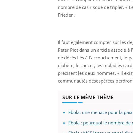
nombre de cas risque de tripler. « L
Frieden.
Il faut également compter sur les dég
Peter Piot dans un article associé à 
de décès liés à l’accouchement, le pa
diabète, le cancer, les maladies card
précisent les deux hommes. « Il exis
communautés désespérées perdront f
SUR LE MÊME THÈME
Ebola: une menace pour la paix e
prendre pour
Ebola : pourquoi le nombre de 
Ebola : MSF lance un appel d'ur