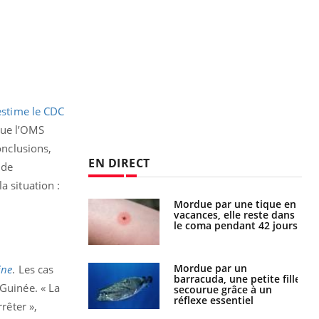
estime le CDC
que l’OMS
onclusions,
EN DIRECT
 de
a situation :
Mordue par une tique en
Allergies alimentaires :
vacances, elle reste dans
une nouvelle arme contre
le coma pendant 42 jours
les réactions sévères
Mordue par un
Comment gérer le
ine
. Les cas
barracuda, une petite fille
sommeil des enfants en
 Guinée. « La
secourue grâce à un
vacances ?
réflexe essentiel
rêter »,