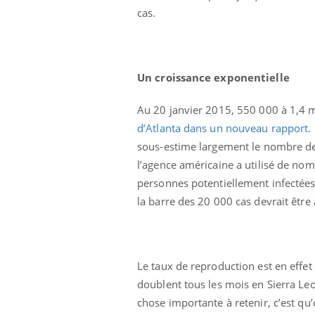
cas.
Un croissance exponentielle
Au 20 janvier 2015, 550 000 à 1,4 mi
d’Atlanta dans un nouveau rapport
.
sous-estime largement le nombre de ca
l’agence américaine a utilisé de no
personnes potentiellement infectées 
la barre des 20 000 cas devrait êtr
lovirus : ce qui
Pourquoi votre ventre
ans la prise en
gâche-t-il les premiers
des femmes
jours de vos vacances ?
s
e empêche-t-elle
Fortes chaleurs :
Le taux de reproduction est en effet
 la nuit ?
pourquoi le risque de
doublent tous les mois en Sierra Leo
noyade grimpe-t-il ?
chose importante à retenir, c’est qu’