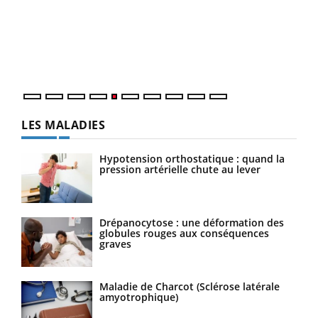
à l
Un é
mati
numé
LES MALADIES
Hypotension orthostatique : quand la
pression artérielle chute au lever
Drépanocytose : une déformation des
globules rouges aux conséquences
graves
Maladie de Charcot (Sclérose latérale
amyotrophique)