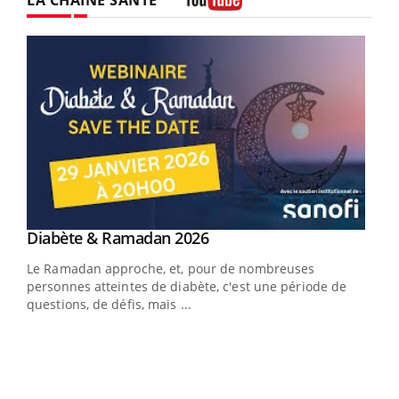
LA CHAÎNE SANTÉ
Youtube
Youtube
Diabète & Ramadan 2026
Youtube
Le Ramadan approche, et, pour de nombreuses
vie !
personnes atteintes de diabète, c'est une période de
…
questions, de défis, mais ...
Un 
You