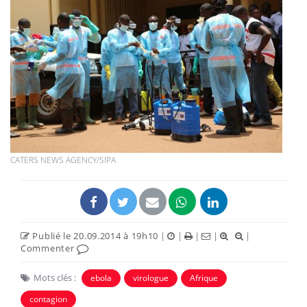
CATERS NEWS AGENCY/SIPA
Publié le 20.09.2014 à 19h10
|
|
|
|
|
Commenter
Mots clés :
ebola
virologue
Afrique
contagion