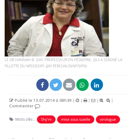
LE DR HANNAH B. GAY, PROFESSEUR EN PÉDIATRIE, QUI A SOIGNÉ LA
FILLETTE DU MISSISSIPI. (JAY FERCHAUD/AP/SIPA)
Publié le 13.07.2014 à 08h39
|
|
|
|
|
Commenter
Mots clés :
Shy'm
mise sous tutelle
virologue