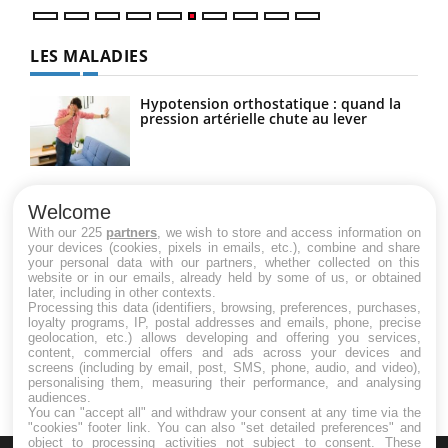
LES MALADIES
Hypotension orthostatique : quand la
pression artérielle chute au lever
Drépanocytose : une déformation des
globules rouges aux conséquences
Welcome
graves
With our 225
partners
, we wish to store and access information on
your devices (cookies, pixels in emails, etc.), combine and share
your personal data with our partners, whether collected on this
website or in our emails, already held by some of us, or obtained
Maladie de Charcot (Sclérose latérale
later, including in other contexts.
amyotrophique)
Processing this data (identifiers, browsing, preferences, purchases,
loyalty programs, IP, postal addresses and emails, phone, precise
geolocation, etc.) allows developing and offering you services,
content, commercial offers and ads across your devices and
screens (including by email, post, SMS, phone, audio, and video),
personalising them, measuring their performance, and analysing
audiences.
You can "accept all" and withdraw your consent at any time via the
"cookies" footer link
. You can also "set detailed preferences" and
object to processing activities not subject to consent. These