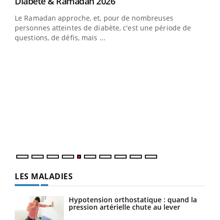
Youtube
Diabète & Ramadan 2026
Un « jumeau numérique » pour faciliter l’accès
Youtube
Youtube
Youtube
à la médecine préventive
Le Ramadan approche, et, pour de nombreuses
Un établissement lié à un groupe mutualiste innove en
personnes atteintes de diabète, c'est une période de
matière de bilan de santé : l'utilisation d'un « jumeau
questions, de défis, mais ...
numérique » permet ...
COU
You
Coup
vous
épis
LES MALADIES
Hypotension orthostatique : quand la
pression artérielle chute au lever