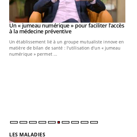
Un « jumeau numérique » pour faciliter l’accès
Youtube
Youtube
à la médecine préventive
Un établissement lié à un groupe mutualiste innove en
e
matière de bilan de santé : l'utilisation d'un « jumeau
numérique » permet ...
COU
You
Coup
vous
épis
LES MALADIES