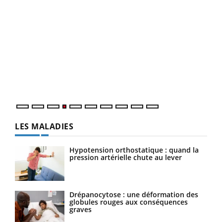
Dia
You
Le 
pers
ques
LES MALADIES
Hypotension orthostatique : quand la
pression artérielle chute au lever
Drépanocytose : une déformation des
globules rouges aux conséquences
graves