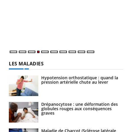
Dia
You
Le 
pers
ques
LES MALADIES
Hypotension orthostatique : quand la
pression artérielle chute au lever
Drépanocytose : une déformation des
globules rouges aux conséquences
graves
Maladie de Charcot (Sclérose latérale