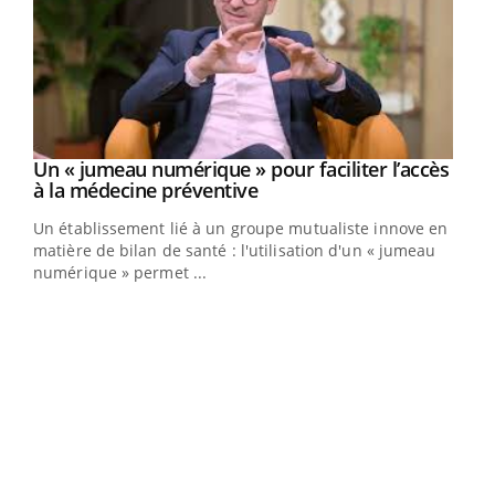
Un « jumeau numérique » pour faciliter l’accès
Youtube
Youtube
à la médecine préventive
Un établissement lié à un groupe mutualiste innove en
e
matière de bilan de santé : l'utilisation d'un « jumeau
numérique » permet ...
COU
You
Coup
vous
épis