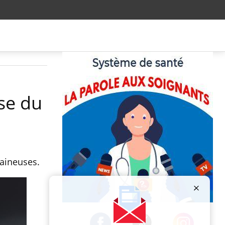
use du
aineuses.
Publicité