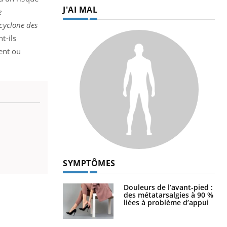
J'AI MAL
e
icyclone des
t-ils
ent ou
SYMPTÔMES
Douleurs de l’avant-pied :
des métatarsalgies à 90 %
liées à problème d’appui