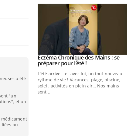
Eczéma Chronique des Mains : se
Youtube
Youtube
préparer pour l’été !
L'été arrive… et avec lui, un tout nouveau
ineuses a été
rythme de vie ! Vacances, plage, piscine,
soleil, activités en plein air… Nos mains
sont ...
sont "un
Youtube
Diabète & Ramadan 2026
Un
Youtube
You
tions", et un
fac
Le Ramadan approche, et, pour de
pr
nombreuses personnes atteintes de
, médicament
Un 
diabète, c'est une période de questions, de
 liées au
mut
défis, mais ...
san