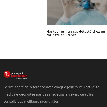
Hantavirus : un cas détecté chez un
touriste en France
Le site santé de référence avec chaque jour toute l'actualité
médicale decryptée par des médecins en exercice et les
conseils des meilleurs spécialistes.