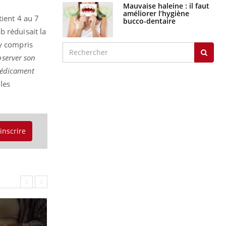
Mauvaise haleine : il faut
améliorer l’hygiène
ient 4 au 7
bucco-dentaire
b réduisait la
 y compris
server son
 médicament
les
'inscrire