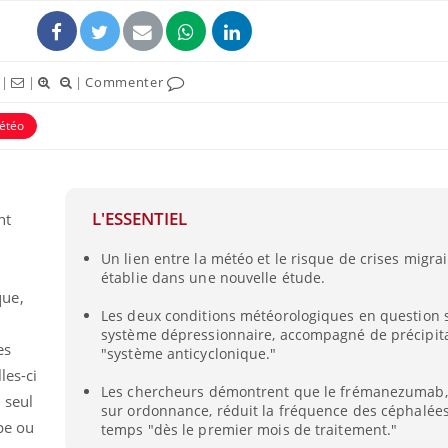
|
|
|
Commenter
étéo
uline & Charge mentale : et si on
tube
Youtube
it en parler??
L'ESSENTIEL
nt
026, l'insuline dans le diabète de type 2
Un lien entre la météo et le risque de crises migra
e entourée d'idées reçues chez les
établie dans une nouvelle étude.
ients comme parfois chez les soignants.
que,
Les deux conditions météorologiques en question 
système dépressionnaire, accompagné de précipita
es
"système anticyclonique."
les-ci
Les chercheurs démontrent que le frémanezumab
 seul
sur ordonnance, réduit la fréquence des céphalées
pe ou
temps "dès le premier mois de traitement."