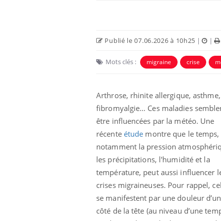
Publié le 07.06.2026 à 10h25
|
|
Mots clés :
migraine
crise
m
 Mains :
Carence en fer : comprendre pour
Ins
Youtube
You
Arthrose, rhinite allergique, asthme,
Youtube
Youtube
prévenir
osa
fibromyalgie… Ces maladies semble
aciles à aborder...
Fatigue, irritabilité, brouillard mental ou
En 2
être influencées par la météo. Une
poser des
même alopécie… Les symptômes de la
rest
récente
étude
montre que le temps,
'un proche c'est
carence en fer sont multiples ce qui la rend
pat
notamment la pression atmosphéri
...
les précipitations, l'humidité et la
température, peut aussi influencer l
crises migraineuses. Pour rappel, cel
se manifestent par une douleur d’un
côté de la tête (au niveau d’une tem