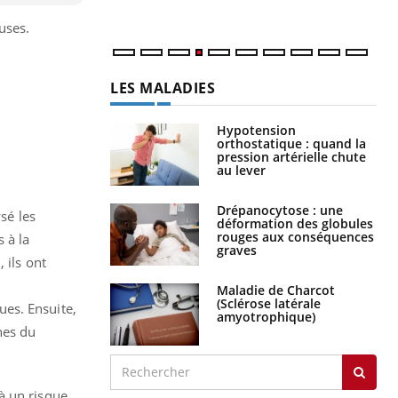
num
uses.
LES MALADIES
Hypotension
orthostatique : quand la
pression artérielle chute
au lever
Drépanocytose : une
sé les
déformation des globules
rouges aux conséquences
 à la
graves
 ils ont
Maladie de Charcot
(Sclérose latérale
es. Ensuite,
amyotrophique)
nes du
à un risque