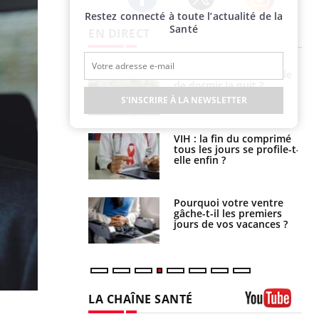
Restez connecté à toute l’actualité de la
Twitter
Facebook
Instagram
Santé
EN DIRECT
La sieste empêche-t-elle
Fortes chaleurs :
de dormir la nuit ?
pourquoi le risque de
noyade grimpe-t-il ?
S'INSCRIRE À LA NEWSLETTER
VIH : la fin du comprimé
Le Viagra pourrait-il
tous les jours se profile-t-
freiner la propagation du
elle enfin ?
cancer ?
Pourquoi votre ventre
Pourquoi manger moins
gâche-t-il les premiers
de protéines pourrait
jours de vos vacances ?
finalement être bénéfique
LA CHAÎNE SANTÉ
Youtube