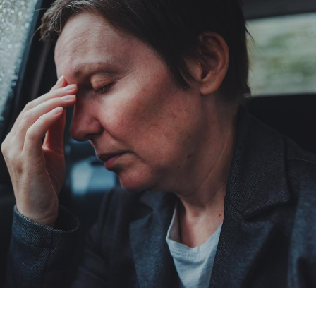
Chikungunya, dengue,
West Nile : que se passe-
t-il dans le sud de la
France ?
Les médicaments GLP-1
protègent-ils aussi les os
?
Cytomégalovirus : ce qui
change dans la prise en
charge des femmes
enceintes