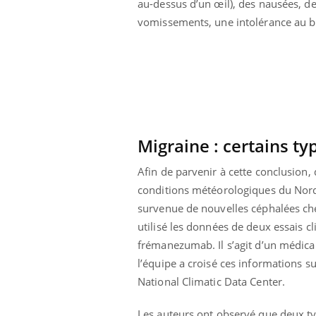
au-dessus d’un œil), des nausées, d
vomissements, une intolérance au br
Migraine : certains ty
Afin de parvenir à cette conclusion, 
conditions météorologiques du Nord-E
survenue de nouvelles céphalées chez
utilisé les données de deux essais cl
frémanezumab. Il s’agit d’un médica
l’équipe a croisé ces informations 
National Climatic Data Center.
Les auteurs ont observé que deux ty