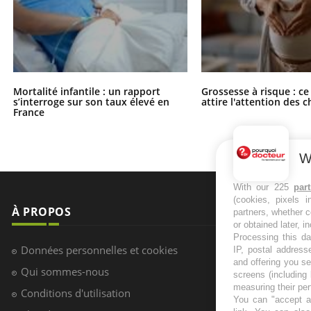
Mortalité infantile : un rapport
Grossesse à risque : ce
s’interroge sur son taux élevé en
attire l'attention des 
France
W
With our 225
par
(cookies, pixels 
À PROPOS
NEWSLETT
partners, whether c
or obtained later, i
Processing this da
Recevez toute
Données personnelles et cookies
IP, postal address
infos santé
and offering you s
Qui sommes-nous
screens (including
measuring their pe
Conditions d'utilisation
You can "accept al