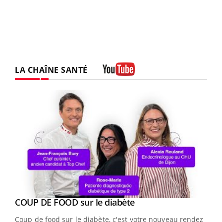
LA CHAÎNE SANTÉ
Youtube
Youtube
cès
COUP DE FOOD sur le diabète
Youtube
Coup de food sur le diabète, c'est votre nouveau rendez-