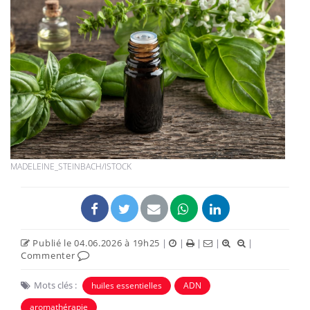
MADELEINE_STEINBACH/ISTOCK
Publié le 04.06.2026 à 19h25
|
|
|
|
|
Commenter
Mots clés :
huiles essentielles
ADN
aromathérapie