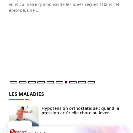
 en
vous culinaire qui bouscule les idées reçues ! Dans cet
u
épisode, une ...
Qua
You
"Les
trav
DRH 
LES MALADIES
Hypotension orthostatique : quand la
pression artérielle chute au lever