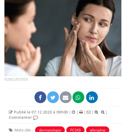
FIZKES/ISTOCK
Publié le 07.12.2020 à 09h00
|
|
|
|
|
Commenter
Mots clés :
dermatologie
PCSK9
allergène