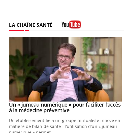
LA CHAÎNE SANTÉ
Youtube
Un « jumeau numérique » pour faciliter l’accès
Youtube
Youtube
à la médecine préventive
Un établissement lié à un groupe mutualiste innove en
e
matière de bilan de santé : l'utilisation d'un « jumeau
numérique » permet ...