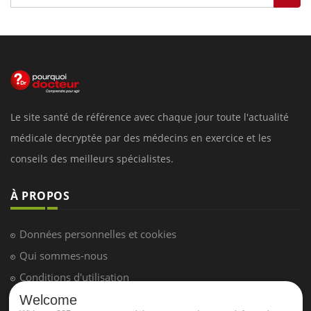
Le site santé de référence avec chaque jour toute l'actualité
médicale decryptée par des médecins en exercice et les
conseils des meilleurs spécialistes.
À PROPOS
Données personnelles et cookies
Qui sommes-nous
Conditions d'utilisation
Plan du site
Welcome