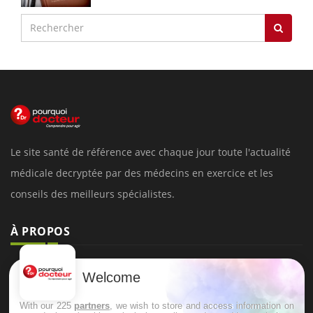
Le site santé de référence avec chaque jour toute l'actualité
médicale decryptée par des médecins en exercice et les
conseils des meilleurs spécialistes.
À PROPOS
Données personnelles et cookies
Welcome
Qui sommes-nous
With our 225
partners
, we wish to store and access information on
Conditions d'utilisation