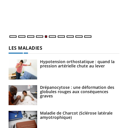
Coup
vous
épis
LES MALADIES
Hypotension orthostatique : quand la
pression artérielle chute au lever
Drépanocytose : une déformation des
globules rouges aux conséquences
graves
Maladie de Charcot (Sclérose latérale
amyotrophique)