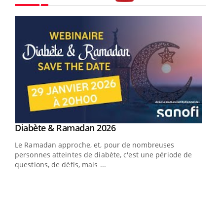
Youtube
Youtube
Diabète & Ramadan 2026
Un « jumeau numérique » pour faciliter l’accès
Youtube
Youtube
Youtube
à la médecine préventive
Le Ramadan approche, et, pour de nombreuses
Un établissement lié à un groupe mutualiste innove en
personnes atteintes de diabète, c'est une période de
matière de bilan de santé : l'utilisation d'un « jumeau
questions, de défis, mais ...
numérique » permet ...
COU
You