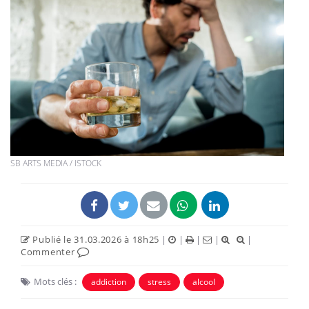
SB ARTS MEDIA / ISTOCK
Publié le 31.03.2026 à 18h25
|
|
|
|
|
Commenter
Mots clés :
addiction
stress
alcool