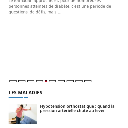
Le Ramadan approche, et, pour de nombreuses
Un établissement lié à un groupe mutualiste innove en
personnes atteintes de diabète, c'est une période de
matière de bilan de santé : l'utilisation d'un « jumeau
questions, de défis, mais ...
numérique » permet ...
COU
You
Coup
vous
épis
LES MALADIES
Hypotension orthostatique : quand la
pression artérielle chute au lever