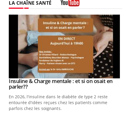
LA CHAÎNE SANTÉ
Youtube
Youtube
Insuline & Charge mentale : et si on osait en
Youtube
Youtube
parler??
En 2026, l'insuline dans le diabète de type 2 reste
entourée d'idées reçues chez les patients comme
parfois chez les soignants.
Ecz
You