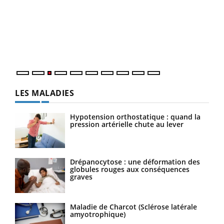
pour
L'ét
Vaca
Nos 
LES MALADIES
Hypotension orthostatique : quand la
pression artérielle chute au lever
Drépanocytose : une déformation des
globules rouges aux conséquences
graves
Maladie de Charcot (Sclérose latérale
amyotrophique)