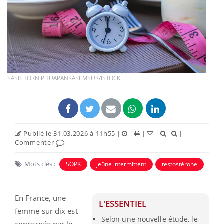
SASITHORN PHUAPANKASEMSUK/ISTOCK
Publié le 31.03.2026 à 11h55
|
|
|
|
|
Commenter
Mots clés :
SOPK
jeûne intermittent
testostérone
En France, une
L'ESSENTIEL
femme sur dix est
Selon une nouvelle étude, le
concernée par le