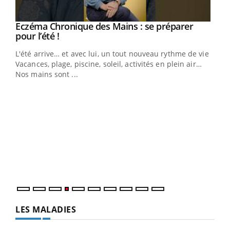
Eczéma Chronique des Mains : se préparer
Youtube
Youtube
pour l’été !
L'été arrive… et avec lui, un tout nouveau rythme de vie !
Vacances, plage, piscine, soleil, activités en plein air…
Nos mains sont ...
Dia
You
Le 
pers
ques
LES MALADIES