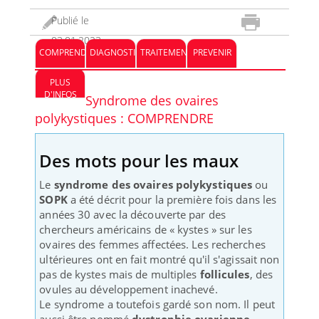
Publié le
03.01.2023
COMPRENDRE
DIAGNOSTIC
TRAITEMENT
PREVENIR
PLUS
D'INFOS
Syndrome des ovaires
polykystiques : COMPRENDRE
Des mots pour les maux
Le
syndrome des ovaires polykystiques
ou
SOPK
a été décrit pour la première fois dans les
années 30 avec la découverte par des
chercheurs américains de « kystes » sur les
ovaires des femmes affectées. Les recherches
ultérieures ont en fait montré qu'il s'agissait non
pas de kystes mais de multiples
follicules
, des
ovules au développement inachevé.
Le syndrome a toutefois gardé son nom. Il peut
aussi être nommé
dystrophie ovarienne,