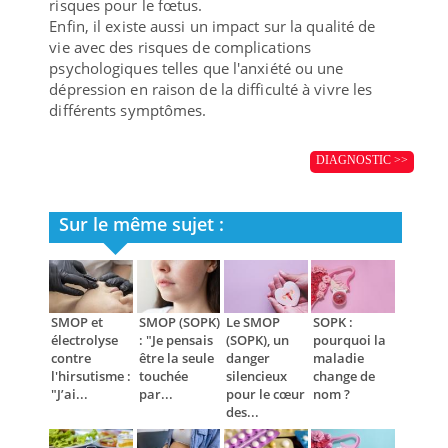
risques pour le fœtus.
Enfin, il existe aussi un impact sur la qualité de
vie avec des risques de complications
psychologiques telles que l'anxiété ou une
dépression en raison de la difficulté à vivre les
différents symptômes.
DIAGNOSTIC >>
Sur le même sujet :
SMOP et
SMOP (SOPK)
Le SMOP
SOPK :
électrolyse
: "Je pensais
(SOPK), un
pourquoi la
contre
être la seule
danger
maladie
l'hirsutisme :
touchée
silencieux
change de
"J’ai...
par...
pour le cœur
nom ?
des...