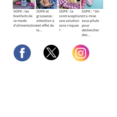
SOPK : les
SOPK et
SOPK : la
SOPK : "On
bienfaits de
grossesse :
contraception,
m’a mise
ce mode
attention à
une solution
sous pilule
d’alimentation
cet effet de
sans risques
pour
la...
?
déclencher
des...
Twitter
Facebook
Instagram