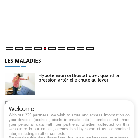
U
Yo
m
Un
ma
nu
LES MALADIES
Hypotension orthostatique : quand la
pression artérielle chute au lever
Drépanocytose : une déformation des
globules rouges aux conséquences graves
Welcome
With our 225
partners
, we wish to store and access information on
your devices (cookies, pixels in emails, etc.), combine and share
your personal data with our partners, whether collected on this
website or in our emails, already held by some of us, or obtained
Maladie de Charcot (Sclérose latérale
later, including in other contexts.
amyotrophique)