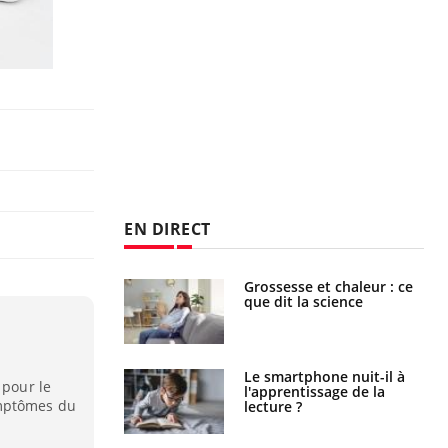
EN DIRECT
haleurs :
Grossesse et chaleur : ce
i le risque de
que dit la science
rimpe-t-il ?
a pourrait-il
Le smartphone nuit-il à
 pour le
la propagation du
l'apprentissage de la
ymptômes du
lecture ?