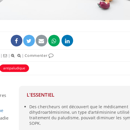
|
|
|
Commenter
antipaludique
La sieste empêche-t-elle
Fortes c
de dormir la nuit ?
pourquo
noyade g
L'ESSENTIEL
res
Des chercheurs ont découvert que le médicament
VIH : la fin du comprimé
Le Viagr
he
dihydroartémisinine, un type d’artémisinine utilisé
tous les jours se profile-t-
freiner 
ladie
traitement du paludisme, pouvait diminuer les s
elle enfin ?
cancer ?
SOPK.