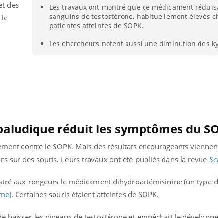
 et des
Les travaux ont montré que ce médicament réduisa
Pourquoi votre ventre
Pourquo
gâche-t-il les premiers
de prot
sanguins de testostérone, habituellement élevés c
 le
jours de vos vacances ?
finalem
patientes atteintes de SOPK.
Les chercheurs notent aussi une diminution des ky
aludique réduit les symptômes du S
itement contre le SOPK. Mais des résultats encourageants viennent
s sur des souris. Leurs travaux ont été publiés dans la revue
Sc
nistré aux rongeurs le médicament dihydroartémisinine (un type d
sme
). Certaines souris étaient atteintes de SOPK.
de baisser les niveaux de testostérone et empêchait le dévelop