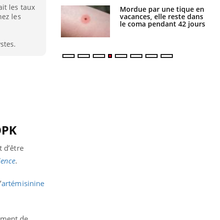
it les taux
i manger moins
Mordue par une tique en
éines pourrait
vacances, elle reste dans
hez les
ent être bénéfique
le coma pendant 42 jours
stes.
OPK
 d’être
ience
.
’
artémisinine
pement de