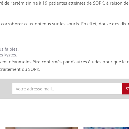
é de l’artémisinine à 19 patientes atteintes de SOPK, à raison de 
t corroborer ceux obtenus sur les souris. En effet, douze des dix
ence en fer : comprendre pour
Insuline & Charge ment
tube
Youtube
Youtube
Yout
venir
osait en parler??
gue, irritabilité, brouillard mental ou
En 2026, l'insuline dans l
e alopécie… Les symptômes de la
reste entourée d'idées re
us faibles.
nce en fer sont multiples ce qui la rend
patients comme parfois ch
s kystes.
ivent néanmoins être confirmés par d’autres études pour que le
traitement du SOPK.
S
S