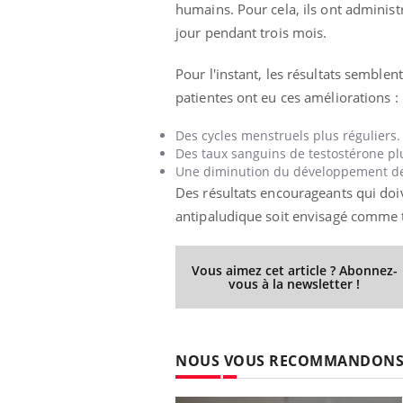
humains. Pour cela, ils ont administr
jour pendant trois mois.
Pour l'instant, les résultats semblen
Eczéma Chronique des Mains :
Car
Youtube
You
patientes ont eu ces améliorations :
Youtube
expliquer ma maladie
pré
Il y a des sujets qui sont faciles à aborder...
Fati
Des cycles menstruels plus réguliers.
d'autres non ! D'un côté, poser des
mêm
Des taux sanguins de testostérone pl
questions sur la maladie d'un proche c'est
care
Une diminution du développement de
montrer ...
...
Des résultats encourageants qui do
antipaludique soit envisagé comme 
Vous aimez cet article ? Abonnez-
vous à la newsletter !
NOUS VOUS RECOMMANDON