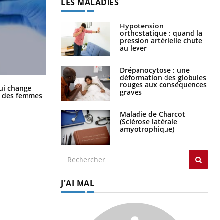
LES MALADIES
Hypotension
orthostatique : quand la
pression artérielle chute
au lever
Drépanocytose : une
déformation des globules
rouges aux conséquences
La sieste empêche-t-elle de dormir
ui change
graves
la nuit ?
ge des femmes
Maladie de Charcot
(Sclérose latérale
amyotrophique)
J'AI MAL