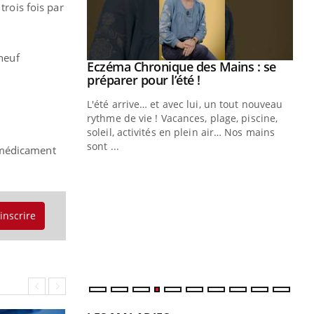
trois fois par
-neuf
ale : et si on
Eczéma Chronique des Mains : se
Youtube
ube
Youtube
préparer pour l’été !
e diabète de type 2
L'été arrive… et avec lui, un tout nouveau
çues chez les
rythme de vie ! Vacances, plage, piscine,
ez les soignants.
soleil, activités en plein air… Nos mains
sont ...
 médicament
Di
You
Le 
nom
dia
'inscrire
défi