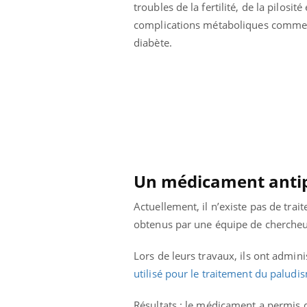
troubles de la fertilité, de la pilosité
Cytomégalovirus : ce qui
change dans la prise en
complications métaboliques comme
charge des femmes
diabète.
enceintes
Un médicament antip
Actuellement, il n’existe pas de tra
obtenus par une équipe de chercheur
Lors de leurs travaux, ils ont admi
utilisé pour le traitement du paludi
Résultats : le médicament a permis 