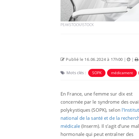
PEAKSTOCK/ISTOCK
Publié le 16.06.2024 à 17h00
|
|
Mots clés :
SOPK
médicament
Chikungunya, dengue,
En France, une femme sur dix est
West Nile : que se passe-
t-il dans le sud de la
concernée par le syndrome des ovai
France ?
polykystiques (SOPK), selon
l'Institut
Les médicaments GLP-1
national de la santé et de la recherc
protègent-ils aussi les os
médicale
(Inserm). Il s’agit d’une ma
?
hormonale qui peut entraîner des