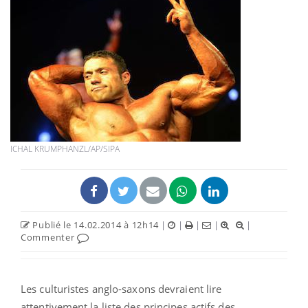
ICHAL KRUMPHANZL/AP/SIPA
Publié le 14.02.2014 à 12h14
|
|
|
|
|
Commenter
Les culturistes anglo-saxons devraient lire
attentivement la liste des principes actifs des