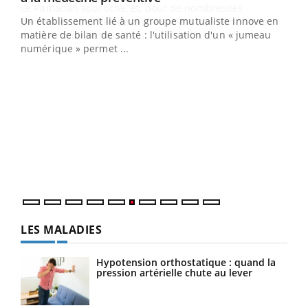
Un établissement lié à un groupe mutualiste innove en
e
matière de bilan de santé : l'utilisation d'un « jumeau
numérique » permet ...
COU
You
Coup
vous
épis
LES MALADIES
Hypotension orthostatique : quand la
pression artérielle chute au lever