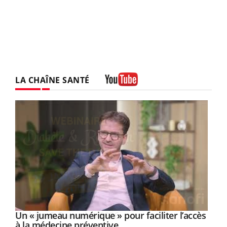
LA CHAÎNE SANTÉ
Youtube
Un « jumeau numérique » pour faciliter l’accès
Youtube
Youtube
à la médecine préventive