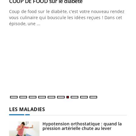
Youtube
COUP DE FOOD sur le diabète
Youtube
Coup de food sur le diabète, c'est votre nouveau rendez-
vous culinaire qui bouscule les idées reçues ! Dans cet
épisode, une ...
Yout
Quand l’entreprise mise sur le bien être global
Ecz
Youtube
You
(3/3
"Les rendez-vous de la santé et de la qualité de vie au
Dans
travail" de Pourquoi Docteur reçoivent Régis Blugeon,
vous
DRH et directeur ...
quot
LES MALADIES
Hypotension orthostatique : quand la
pression artérielle chute au lever