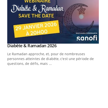
Youtube
Diabète & Ramadan 2026
Youtube
Le Ramadan approche, et, pour de nombreuses
vie !
personnes atteintes de diabète, c'est une période de
…
questions, de défis, mais ...
Un 
You
à l
Un é
mati