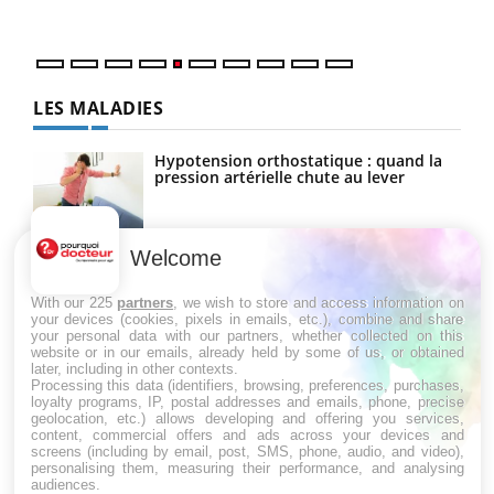
numé
LES MALADIES
Hypotension orthostatique : quand la
pression artérielle chute au lever
Welcome
Drépanocytose : une déformation des
globules rouges aux conséquences
graves
With our 225
partners
, we wish to store and access information on
your devices (cookies, pixels in emails, etc.), combine and share
your personal data with our partners, whether collected on this
website or in our emails, already held by some of us, or obtained
Maladie de Charcot (Sclérose latérale
later, including in other contexts.
amyotrophique)
Processing this data (identifiers, browsing, preferences, purchases,
loyalty programs, IP, postal addresses and emails, phone, precise
geolocation, etc.) allows developing and offering you services,
content, commercial offers and ads across your devices and
screens (including by email, post, SMS, phone, audio, and video),
personalising them, measuring their performance, and analysing
audiences.