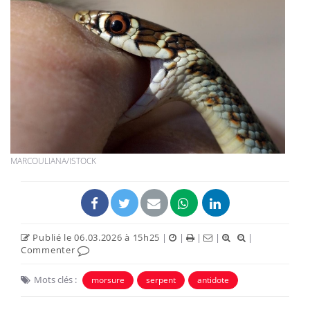
MARCOULIANA/ISTOCK
Publié le 06.03.2026 à 15h25
|
|
|
|
|
Commenter
Mots clés :
morsure
serpent
antidote