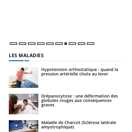
Qua
You
"Les
trav
DRH 
LES MALADIES
Hypotension orthostatique : quand la
pression artérielle chute au lever
Drépanocytose : une déformation des
globules rouges aux conséquences
graves
Maladie de Charcot (Sclérose latérale
amyotrophique)