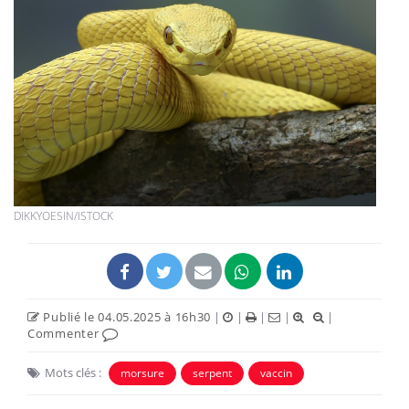
DIKKYOESIN/ISTOCK
Publié le 04.05.2025 à 16h30
|
|
|
|
|
Commenter
Mots clés :
morsure
serpent
vaccin