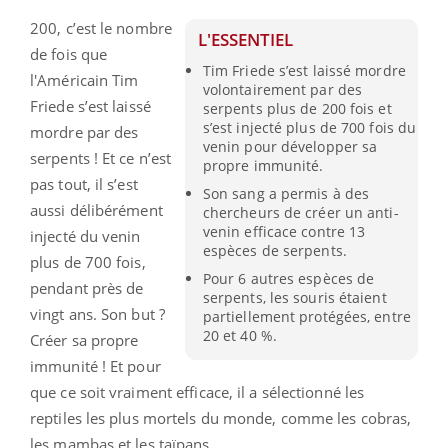
200, c’est le nombre
L'ESSENTIEL
de fois que
Tim Friede s’est laissé mordre
l'Américain Tim
volontairement par des
Friede s’est laissé
serpents plus de 200 fois et
s’est injecté plus de 700 fois du
mordre par des
venin pour développer sa
serpents ! Et ce n’est
propre immunité.
pas tout, il s’est
Son sang a permis à des
aussi délibérément
chercheurs de créer un anti-
venin efficace contre 13
injecté du venin
espèces de serpents.
plus de 700 fois,
Pour 6 autres espèces de
pendant près de
serpents, les souris étaient
vingt ans. Son but ?
partiellement protégées, entre
20 et 40 %.
Créer sa propre
immunité ! Et pour
que ce soit vraiment efficace, il a sélectionné les
reptiles les plus mortels du monde, comme les cobras,
les mambas et les taïpans.