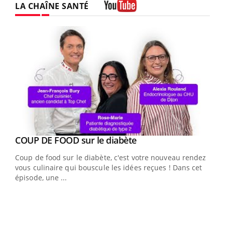
LA CHAÎNE SANTÉ
Youtube
Youtube
cès
COUP DE FOOD sur le diabète
Youtube
Coup de food sur le diabète, c'est votre nouveau rendez-
 en
vous culinaire qui bouscule les idées reçues ! Dans cet
u
épisode, une ...