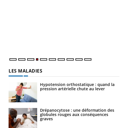
Dia
You
Le 
pers
ques
LES MALADIES
Hypotension orthostatique : quand la
pression artérielle chute au lever
Drépanocytose : une déformation des
globules rouges aux conséquences
graves