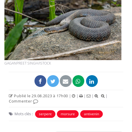
GAGANPREET SINGH/ISTOCK
Publié le 29.08.2023 à 17h00
|
|
|
|
|
Commenter
Mots clés :
serpent
morsure
antivenin