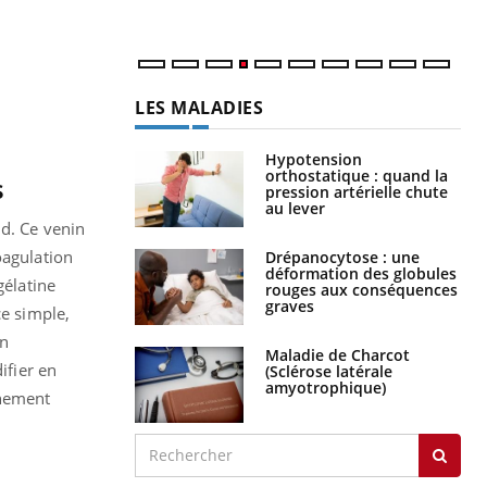
LES MALADIES
Hypotension
orthostatique : quand la
s
pression artérielle chute
au lever
ud. Ce venin
oagulation
Drépanocytose : une
déformation des globules
gélatine
rouges aux conséquences
graves
ce simple,
un
Maladie de Charcot
ifier en
(Sclérose latérale
amyotrophique)
gnement