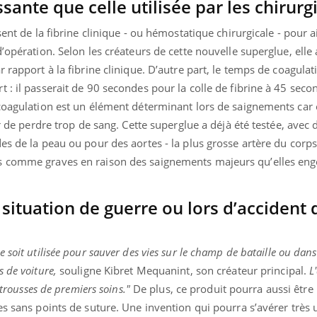
sante que celle utilisée par les chirurg
sent de la fibrine clinique - ou hémostatique chirurgicale - pour a
’opération. Selon les créateurs de cette nouvelle superglue, elle
 rapport à la fibrine clinique. D’autre part, le temps de coagula
 : il passerait de 90 secondes pour la colle de fibrine à 45 seco
 coagulation est un élément déterminant lors de saignements car 
er de perdre trop de sang. Cette superglue a déjà été testée, avec 
es de la peau ou pour des aortes - la plus grosse artère du corp
s comme graves en raison des saignements majeurs qu’elles en
situation de guerre ou lors d’accident 
soit utilisée pour sauver des vies sur le champ de bataille ou dans
s de voiture,
souligne Kibret Mequanint, son créateur principal.
L
trousses de premiers soins."
De plus, ce produit pourra aussi être 
es sans points de suture. Une invention qui pourra s’avérer très u