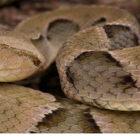
Comment éviter une otite
Grossess
pendant les vacances ?
naturel 
des che
Hantavirus : un cas
Comment
détecté chez un touriste
écrans 
en France
Mortalité infantile : un
Toujour
rapport s’interroge sur
comment
son taux élevé en France
empiète
sur nos 