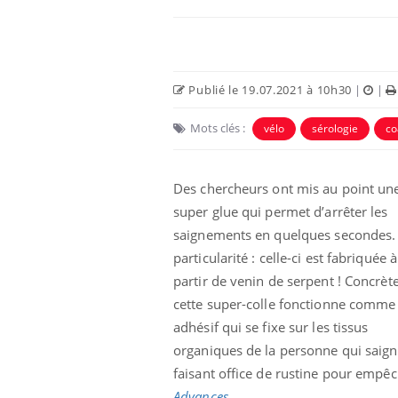
Publié le 19.07.2021 à 10h30
|
|
Mots clés :
vélo
sérologie
co
Eczéma Chronique des Mains :
Car
Youtube
You
Youtube
expliquer ma maladie
pré
Des chercheurs ont mis au point un
super glue qui permet d’arrêter les
Il y a des sujets qui sont faciles à aborder...
Fati
d'autres non ! D'un côté, poser des
mêm
saignements en quelques secondes. 
questions sur la maladie d'un proche c'est
care
particularité : celle-ci est fabriquée à
montrer ...
...
partir de venin de serpent ! Concrè
cette super-colle fonctionne comme
adhésif qui se fixe sur les tissus
organiques de la personne qui saign
faisant office de rustine pour empêc
Advances
.