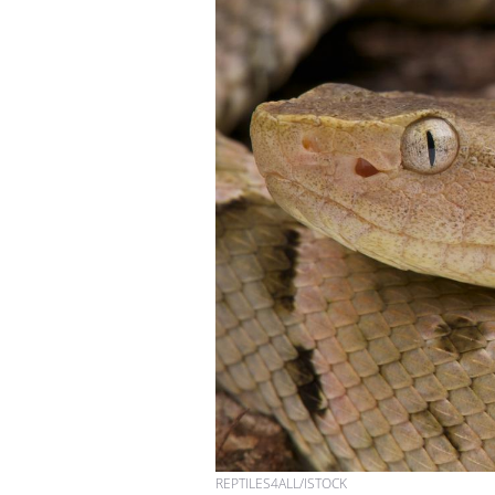
Mon enfant est-il trop
sensible ou simplement
très empathique ?
Bébés, jeunes enfants :
quelle trousse à
pharmacie pour les
vacances ?
Syndrome métabolique :
quels sont les meilleurs
exercices physiques ?
REPTILES4ALL/ISTOCK