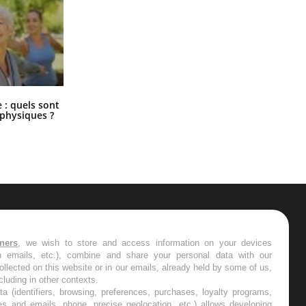
Comment éviter une otite pendant
: quels sont
les vacances ?
 physiques ?
ER
tners
, we wish to store and access information on your devices
in emails, etc.), combine and share your personal data with our
s les semaines les meilleures
ollected on this website or in our emails, already held by some of us,
ncluding in other contexts.
ta (identifiers, browsing, preferences, purchases, loyalty programs,
es and emails, phone, precise geolocation, etc.) allows developing