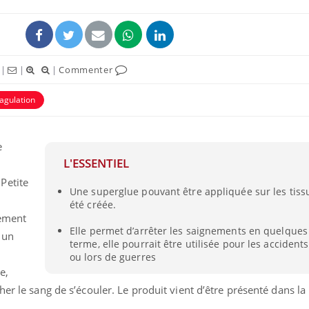
|
|
|
Commenter
agulation
ence en fer : comprendre pour
Insuline & Charge ment
tube
Youtube
Youtube
Yout
venir
osait en parler??
e
L'ESSENTIEL
gue, irritabilité, brouillard mental ou
En 2026, l'insuline dans l
e alopécie… Les symptômes de la
reste entourée d'idées re
Petite
Une superglue pouvant être appliquée sur les tis
nce en fer sont multiples ce qui la rend
patients comme parfois ch
été créée.
tement
Elle permet d’arrêter les saignements en quelques
 un
terme, elle pourrait être utilisée pour les accidents
ou lors de guerres
e,
her le sang de s’écouler. Le produit vient d’être présenté dans l