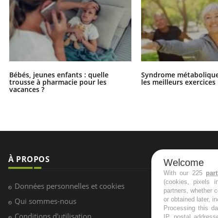
Bébés, jeunes enfants : quelle
Syndrome métabolique 
trousse à pharmacie pour les
les meilleurs exercices
vacances ?
À PROPOS
NEWSLETT
Welcome
With our 225
par
(cookies, pixels 
Recevez toute
Données personnelles et cookies
partners, whether c
infos santé
or obtained later, i
Qui sommes-nous
Processing this da
Conditions d'utilisation
IP, postal address