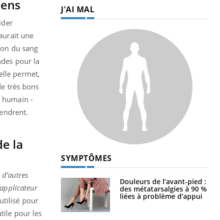
iens
J'AI MAL
ider
 aurait une
tion du sang
ndes pour la
elle permet,
de très bons
s humain -
gendrent.
de la
SYMPTÔMES
 d’autres
Douleurs de l’avant-pied :
'applicateur
des métatarsalgies à 90 %
liées à problème d’appui
utilisé pour
tile pour les