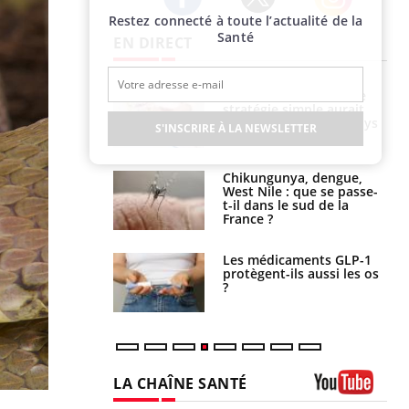
Restez connecté à toute l’actualité de la
Twitter
Facebook
Instagram
Santé
EN DIRECT
e à risque : ce jus
Cancer colorectal : une
attire l'attention
stratégie simple aurait
rcheurs
changé la donne au Pays
S'INSCRIRE À LA NEWSLETTER
basque
 oublier les
Chikungunya, dengue,
en vacances ?
West Nile : que se passe-
t-il dans le sud de la
France ?
s connectés :
Les médicaments GLP-1
 le travail
protègent-ils aussi les os
 de plus en plus
?
soirées
LA CHAÎNE SANTÉ
Youtube