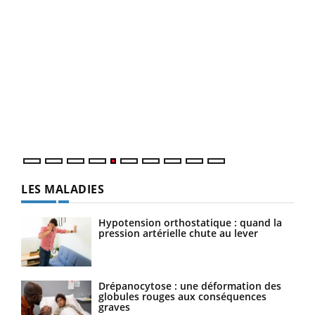
Un 
You
à l
Un é
mati
numé
LES MALADIES
Hypotension orthostatique : quand la
pression artérielle chute au lever
Drépanocytose : une déformation des
globules rouges aux conséquences
graves