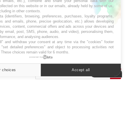
in emails, etc.), combine and share your personal data with our
ollected on this website or in our emails, already held by some of us,
SYMPTÔMES
ncluding in other contexts.
ta (identifiers, browsing, preferences, purchases, loyalty programs,
Douleurs de l’avant-pied :
es and emails, phone, precise geolocation, etc.) allows developing
des métatarsalgies à 90 %
ervices, content, commercial offers and ads across your devices and
liées à problème d’appui
 by email, post, SMS, phone, audio, and video), personalising them,
rformance, and analysing audiences.
l" and withdraw your consent at any time via the "cookies" footer
Mauvaise haleine : il faut
"set detailed preferences" and object to processing activities not
améliorer l’hygiène
. These choices remain valid for 6 months.
bucco-dentaire
powered by
r choices
Accept all
Cookies settings
ER
s les semaines les meilleures