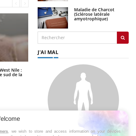
Maladie de Charcot
(Sclérose latérale
amyotrophique)
J'AI MAL
Les médicaments GLP-1 protègent-
West Nile :
ils aussi les os ?
le sud de la
elcome
tners
, we wish to store and access information on your devices