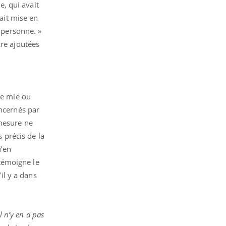
, qui avait
tait mise en
r personne. »
cre ajoutées
de mie ou
oncernés par
 mesure ne
s précis de la
u’en
témoigne le
il y a dans
il n’y en a pas