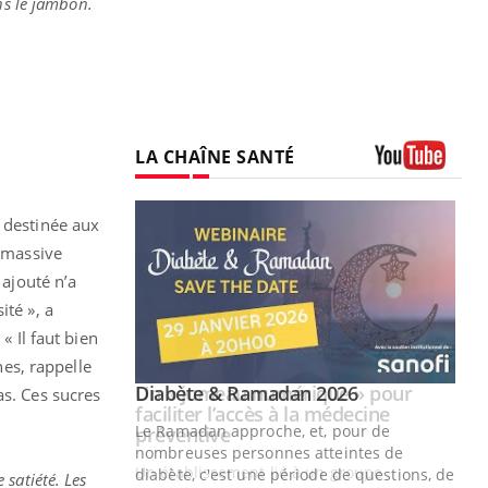
ns le jambon.
LA CHAÎNE SANTÉ
Youtube
e destinée aux
é massive
 ajouté n’a
ité », a
 « Il faut bien
es, rappelle
Youtube
2026
Un « jumeau numérique » pour
Youtube
as. Ces sucres
faciliter l’accès à la médecine
 pour de
Youtube
préventive
teintes de
Un établissement lié à un groupe
e de questions, de
 satiété. Les