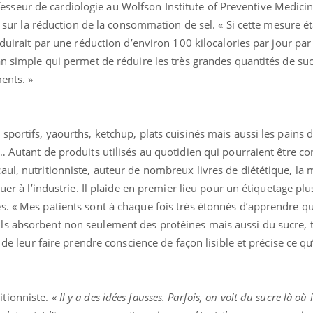
eur de cardiologie au Wolfson Institute of Preventive Medicine
on sur la réduction de la consommation de sel. « Si cette mesure é
aduirait par une réduction d’environ 100 kilocalories par jour pa
an simple qui permet de réduire les très grandes quantités de su
ments. »
sportifs, yaourths, ketchup, plats cuisinés mais aussi les pains 
… Autant de produits utilisés au quotidien qui pourraient être c
ul, nutritionniste, auteur de nombreux livres de diététique, la
uer à l’industrie. Il plaide en premier lieu pour un étiquetage plu
s. « Mes patients sont à chaque fois très étonnés d’apprendre q
ls absorbent non seulement des protéines mais aussi du sucre, 
 de leur faire prendre conscience de façon lisible et précise ce qu’
ritionniste. «
Il y a des idées fausses. Parfois, on voit du sucre là où 