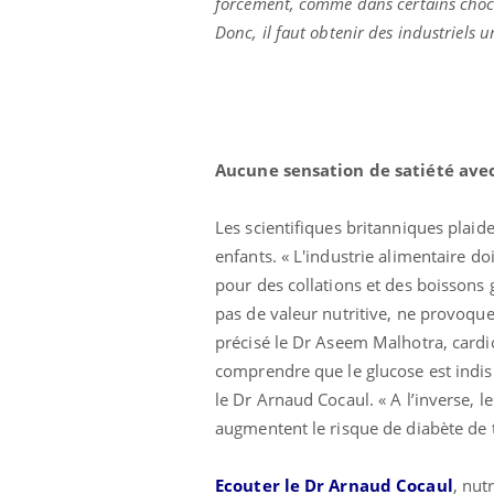
forcément, comme dans certains chocol
Donc, il faut obtenir des industriels u
Aucune sensation de satiété avec
Les scientifiques britanniques plaid
enfants. « L'industrie alimentaire d
pour des collations et des boissons g
pas de valeur nutritive, ne provoque
précisé le Dr Aseem Malhotra, cardi
comprendre que le glucose est indi
prendre pour
Insuline & Charge mentale : et si on
Ecz
Youtube
You
le Dr Arnaud Cocaul. « A l’inverse, 
Youtube
osait en parler??
pré
augmentent le risque de diabète de 
llard mental ou
En 2026, l'insuline dans le diabète de type 2
L'ét
tômes de la
reste entourée d'idées reçues chez les
ryth
Ecouter le Dr Arnaud Cocaul
, nut