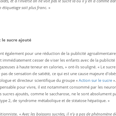
ats, et à l’inverse on ne voit pas le sucre là où il y en a comme da
n étiquetage soit plus franc.
»
 le sucre ajouté
ent également pour une réduction de la publicité agroalimentair
oit immédiatement cesser de viser les enfants avec de la publicit
azeuses à haute teneur en calories, » ont-ils souligné. « Le sucre
 pas de sensation de satiété, ce qui est une cause majeure d’obés
ologue et directeur scientifique du groupe «
Action sur le sucre
».
spensable pour vivre, il est notamment consommé par les neuron
éma Chronique des Mains : se
Diabète & Ramadan 
tube
Youtube
les sucres ajoutés, comme le saccharose, ne le sont absolument p
Youtube
parer pour l’été !
type 2, de syndrome métabolique et de stéatose hépatique. »
Le Ramadan approche, et,
é arrive… et avec lui, un tout nouveau
nombreuses personnes at
me de vie ! Vacances, plage, piscine,
diabète, c'est une périod
ritionniste. «
Avec les boissons sucrées, il n’y a pas de phénomène de