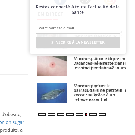
Restez connecté à toute l’actualité de la
Twitter
Facebook
Instagram
Santé
EN DIRECT
phone nuit-il à
Légionellose en Suisse :
tissage de la
quelle est l’origine de la
?
contamination ?
S'INSCRIRE À LA NEWSLETTER
par une tique en
Allergies alimentaires :
, elle reste dans
une nouvelle arme contre
 pendant 42 jours
les réactions sévères
par un
Comment gérer le
a, une petite fille
sommeil des enfants en
e grâce à un
vacances ?
essentiel
 d’obésité,
on on sugar
).
produits, a