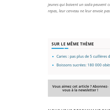
les ce qui la rend
patients comme parfois chez les soignants.
sole
jeunes qui boivent un soda peuvent 
sont
repas, leur cerveau ne leur envoie pa
SUR LE MÊME THÈME
Caries : pas plus de 5 cuillères 
Boissons sucrées: 180 000 obès
Vous aimez cet article ? Abonnez-
vous à la newsletter !