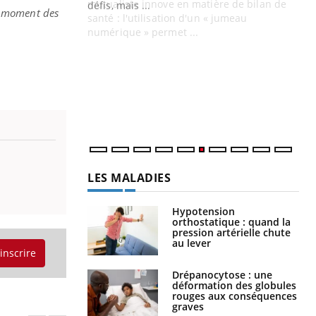
mutualiste innove en matière de bilan de
u moment des
santé : l'utilisation d'un « jumeau
CO
You
numérique » permet ...
Cou
nou
bou
épi
LES MALADIES
Hypotension
orthostatique : quand la
pression artérielle chute
au lever
'inscrire
Drépanocytose : une
déformation des globules
rouges aux conséquences
graves