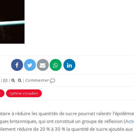
Le Viagra pourrait-il
Le smart
freiner la propagation du
l'appren
cancer ?
lecture 
Pourquoi manger moins
Mordue 
de protéines pourrait
vacances
finalement être bénéfique
le coma
|
|
|
Commenter
Grossesse et chaleur : ce
Mordue 
que dit la science
barracud
e
rythme circadien
secouru
réflexe 
ntaire à réduire les quantités de sucre pourrait ralentir l’épidémie
ues britanniques, qui ont constitué un groupe de réflexion (
Acti
acilement réduire de 20 % à 30 % la quantité de sucre ajoutée aux 