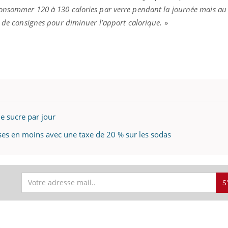
il, activités en plein air… Nos mains
défis, mais ...
consommer 120 à 130 calories par verre pendant la journée mais a
 ...
s de consignes pour diminuer l’apport calorique.
»
de sucre par jour
es en moins avec une taxe de 20 % sur les sodas
S