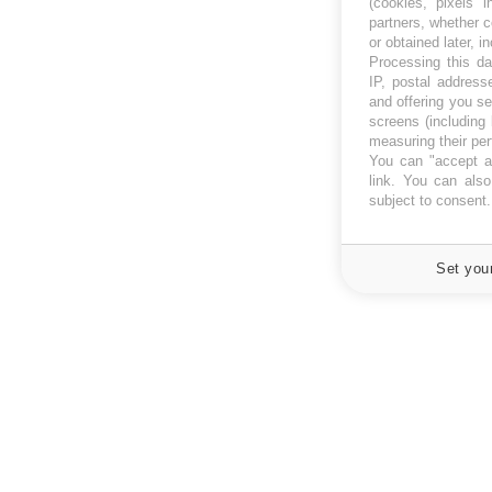
(cookies, pixels 
partners, whether c
or obtained later, i
Processing this da
IP, postal address
and offering you s
screens (including
measuring their pe
You can "accept al
link
. You can also 
subject to consent
Set you
À PROPOS
NEWSLETT
Recevez toute
Données personnelles et cookies
infos santé