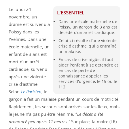
Le lundi 24
L'ESSENTIEL
novembre, un
Dans une école maternelle de
drame est survenu à
Poissy, un garçon de 3 ans est
Poissy dans les
décédé d’un arrêt cardiaque.
Yvelines. Dans une
Celui-ci résulte d’une violente
crise d’asthme, qui a entraîné
école maternelle, un
un malaise.
enfant de 3 ans est
En cas de crise aigüe, il faut
mort d’un arrêt
aider l'enfant à se détendre et
cardiaque, survenu
en cas de perte de
connaissance appeler les
après une violente
services d'urgence, le 15 ou le
crise d’asthme.
112.
Selon
Le Parisien
, le
garçon a fait un malaise pendant un cours de motricité.
Rapidement, les secours sont arrivés sur les lieux, mais
le jeune n’a pas pu être réanimé.
"Le décès a été
prononcé peu après 11 heures."
Sur place, la maire (LR)
de Poissy, Sandrine Dos Santos, a déclaré :
"C’est avec