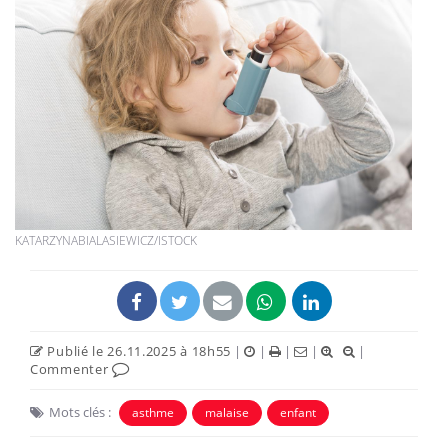
KATARZYNABIALASIEWICZ/ISTOCK
Publié le 26.11.2025 à 18h55
|
|
|
|
|
Commenter
Mots clés :
asthme
malaise
enfant