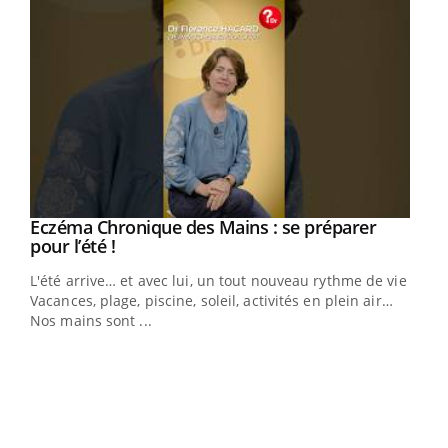
Eczéma Chronique des Mains : se préparer
Youtube
Youtube
pour l’été !
L'été arrive… et avec lui, un tout nouveau rythme de vie !
Vacances, plage, piscine, soleil, activités en plein air…
Nos mains sont ...
Youtube
Diabète & Ramadan 2026
Un 
Youtube
You
à l
Le Ramadan approche, et, pour de nombreuses