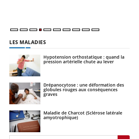
Un é
personnes atteintes de diabète, c'est une période de
mati
questions, de défis, mais ...
numé
LES MALADIES
Hypotension orthostatique : quand la
pression artérielle chute au lever
Drépanocytose : une déformation des
globules rouges aux conséquences
graves
Maladie de Charcot (Sclérose latérale
amyotrophique)