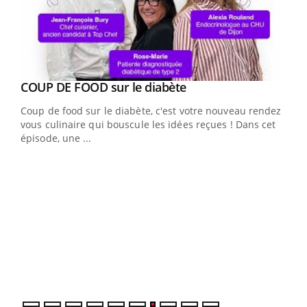
Youtube
cès
COUP DE FOOD sur le diabète
Youtube
Coup de food sur le diabète, c'est votre nouveau rendez-
 en
vous culinaire qui bouscule les idées reçues ! Dans cet
u
épisode, une ...
Qua
You
"Les
trav
DRH 