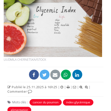
LIUDMILA CHERNETSKA/ISTOCK
Publié le 25.11.2025 à 16h25
|
|
|
|
|
Commenter
Mots clés :
cancer du poumon
index glycémique
alimentation