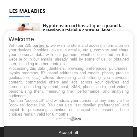
LES MALADIES
Hypotension orthostatique : quand la
pression artérielle chute au lever
Welcome
With our 225
partners
, we wish to store and access information on
your devices (cookies, pixels in emails, etc.), combine and share
Drépanocytose : une déformation des
your personal data with our partners, whether collected on this
globules rouges aux conséquences
website or in our emails, already held by some of us, or obtained
graves
later, including in other contexts.
Processing this data (identifiers, browsing, preferences, purchases,
loyalty programs, IP, postal addresses and emails, phone, precise
geolocation, etc.) allows developing and offering you services,
Maladie de Charcot (Sclérose latérale
content, commercial offers and ads across your devices and
amyotrophique)
screens (including by email, post, SMS, phone, audio, and video),
personalising them, measuring their performance, and analysing
audiences.
You can "accept all" and withdraw your consent at any time via the
"cookies" footer link
. You can also "set detailed preferences" and
object to processing activities not subject to consent. These
choices remain valid for 6 months.
powered by
Accept all