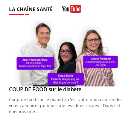
LA CHAÎNE SANTÉ
Youtube
Youtube
cès
COUP DE FOOD sur le diabète
Youtube
Coup de food sur le diabète, c'est votre nouveau rendez-
 en
vous culinaire qui bouscule les idées reçues ! Dans cet
u
épisode, une ...