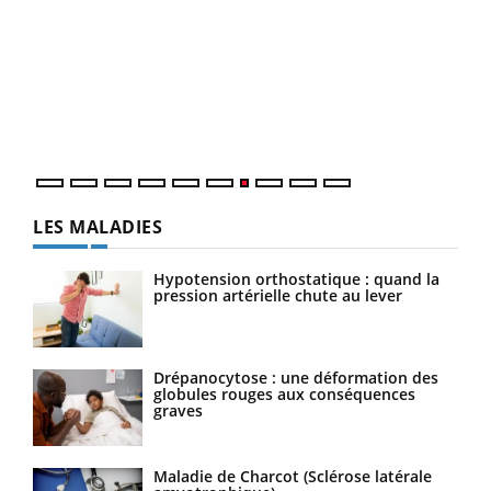
Qua
You
"Les
trav
DRH 
LES MALADIES
Hypotension orthostatique : quand la
pression artérielle chute au lever
Drépanocytose : une déformation des
globules rouges aux conséquences
graves
Maladie de Charcot (Sclérose latérale