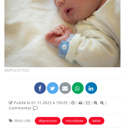
MMPILE/ISTOCK
Publié le 01.11.2025 à 15h25
|
|
|
|
|
Commenter
Mots clés :
dépression
microbiote
bébé