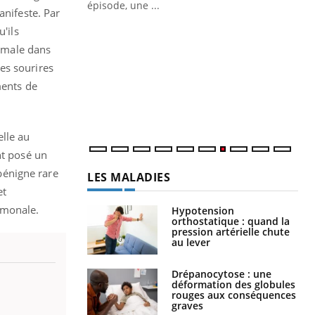
ière de bilan de
épisode, une ...
anifeste. Par
« jumeau
Qu
'ils
You
êtr
ormale dans
es sourires
"Le
qua
ents de
Doc
dir
elle au
nt posé un
bénigne rare
LES MALADIES
et
rmonale.
Hypotension
orthostatique : quand la
pression artérielle chute
au lever
Drépanocytose : une
déformation des globules
rouges aux conséquences
graves