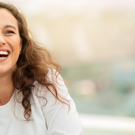
Chikungunya, dengue,
La siest
West Nile : que se passe-
de dormi
t-il dans le sud de la
France ?
Les médicaments GLP-1
VIH : la
protègent-ils aussi les os
tous les
?
elle enfi
Cytomégalovirus : ce qui
Pourquo
change dans la prise en
gâche-t-
charge des femmes
jours de
enceintes