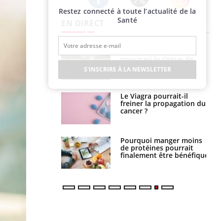
Restez connecté à toute l’actualité de la
Twitter
Facebook
Instagram
Santé
EN DIRECT
e empêche-t-elle
Fortes chaleurs :
r la nuit ?
pourquoi le risque de
noyade grimpe-t-il ?
S'INSCRIRE À LA NEWSLETTER
 fin du comprimé
Le Viagra pourrait-il
 jours se profile-t-
freiner la propagation du
n ?
cancer ?
i votre ventre
Pourquoi manger moins
il les premiers
de protéines pourrait
 vos vacances ?
finalement être bénéfique