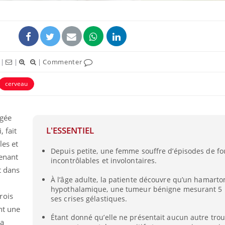
|
|
|
Commenter
cerveau
âgée
L'ESSENTIEL
 fait
les et
Depuis petite, une femme souffre d’épisodes de fou
enant
incontrôlables et involontaires.
t dans
À l’âge adulte, la patiente découvre qu’un hamart
hypothalamique, une tumeur bénigne mesurant 5
rois
ses crises gélastiques.
nt une
Étant donné qu’elle ne présentait aucun autre tro
la