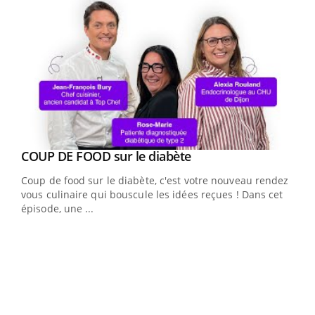
Youtube
Yout
COUP DE FOOD sur le diabète
Quand l’entreprise mise sur le bien être global
Youtube
Youtube
Coup de food sur le diabète, c'est votre nouveau rendez-
"Les rendez-vous de la santé et de la qualité de vie au
vous culinaire qui bouscule les idées reçues ! Dans cet
travail" de Pourquoi Docteur reçoivent Régis Blugeon,
épisode, une ...
DRH et directeur ...
Ecz
You
(3/3
Dans