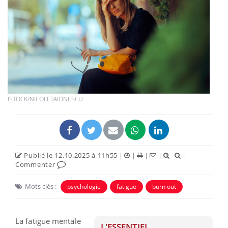
ISTOCK/NICOLETAIONESCU
Publié le 12.10.2025 à 11h55
|
|
|
|
|
Commenter
Mots clés :
psychologie
fatigue
burn out
La fatigue mentale
L'ESSENTIEL