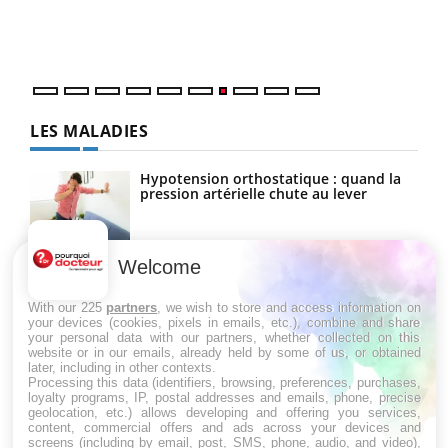
vous
quot
LES MALADIES
Hypotension orthostatique : quand la
pression artérielle chute au lever
Welcome
Drépanocytose : une déformation des
globules rouges aux conséquences
graves
With our 225
partners
, we wish to store and access information on
your devices (cookies, pixels in emails, etc.), combine and share
your personal data with our partners, whether collected on this
website or in our emails, already held by some of us, or obtained
Maladie de Charcot (Sclérose latérale
later, including in other contexts.
amyotrophique)
Processing this data (identifiers, browsing, preferences, purchases,
loyalty programs, IP, postal addresses and emails, phone, precise
geolocation, etc.) allows developing and offering you services,
content, commercial offers and ads across your devices and
screens (including by email, post, SMS, phone, audio, and video),