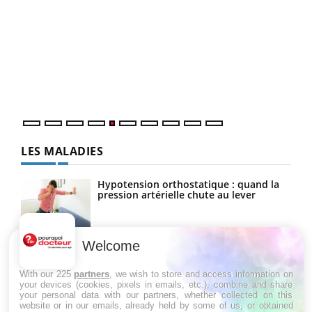
Un 
You
à l
Un é
mati
numé
LES MALADIES
Hypotension orthostatique : quand la
pression artérielle chute au lever
Welcome
Drépanocytose : une déformation des
globules rouges aux conséquences
graves
With our 225
partners
, we wish to store and access information on
your devices (cookies, pixels in emails, etc.), combine and share
your personal data with our partners, whether collected on this
website or in our emails, already held by some of us, or obtained
Maladie de Charcot (Sclérose latérale