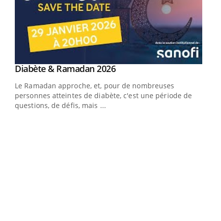
Youtube
Diabète & Ramadan 2026
Youtube
Le Ramadan approche, et, pour de nombreuses
vie !
personnes atteintes de diabète, c'est une période de
…
questions, de défis, mais ...
Un 
You
à l
Un é
mati
numé