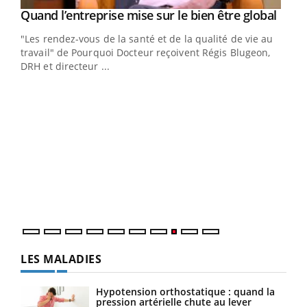
Yout
Quand l’entreprise mise sur le bien être global
Youtube
ndez-
"Les rendez-vous de la santé et de la qualité de vie au
cet
travail" de Pourquoi Docteur reçoivent Régis Blugeon,
DRH et directeur ...
Ecz
You
(3/3
Dans
vous
quot
LES MALADIES
Hypotension orthostatique : quand la
pression artérielle chute au lever