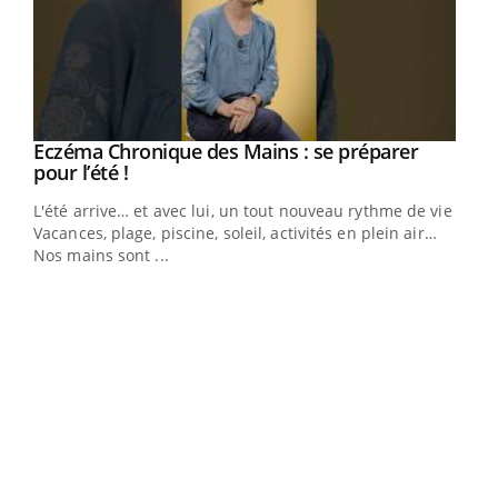
Eczéma Chronique des Mains : se préparer
Youtube
Youtube
pour l’été !
L'été arrive… et avec lui, un tout nouveau rythme de vie !
Vacances, plage, piscine, soleil, activités en plein air…
Nos mains sont ...
Dia
You
Le 
pers
ques