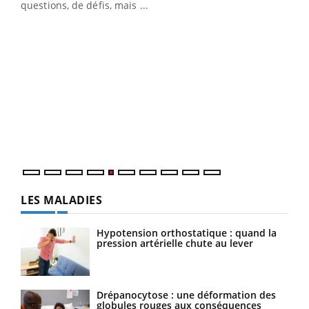
…
questions, de défis, mais ...
Un 
You
à l
Un é
mati
numé
LES MALADIES
Hypotension orthostatique : quand la
pression artérielle chute au lever
Drépanocytose : une déformation des
globules rouges aux conséquences