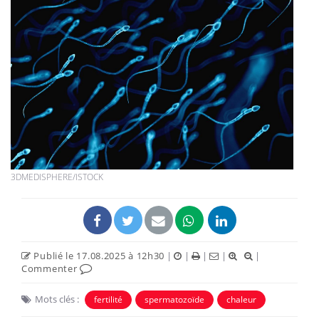
3DMEDISPHERE/ISTOCK
Publié le 17.08.2025 à 12h30
|
|
|
|
|
Commenter
Mots clés :
fertilité
spermatozoïde
chaleur