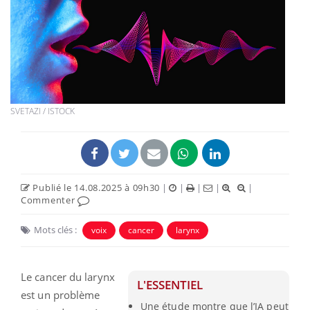
SVETAZI / ISTOCK
Publié le 14.08.2025 à 09h30
|
|
|
|
|
Commenter
Mots clés :
voix
cancer
larynx
Le cancer du larynx
L'ESSENTIEL
est un problème
Une étude montre que l’IA peut