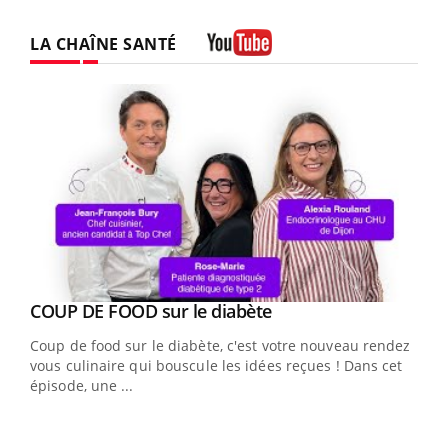
LA CHAÎNE SANTÉ
Youtube
Youtube
cès
COUP DE FOOD sur le diabète
Youtube
Coup de food sur le diabète, c'est votre nouveau rendez-
 en
vous culinaire qui bouscule les idées reçues ! Dans cet
u
épisode, une ...