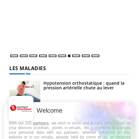
Qua
You
"Les
trav
DRH 
LES MALADIES
Hypotension orthostatique : quand la
pression artérielle chute au lever
Welcome
Drépanocytose : une déformation des
globules rouges aux conséquences
graves
With our 225
partners
, we wish to store and access information on
your devices (cookies, pixels in emails, etc.), combine and share
your personal data with our partners, whether collected on this
website or in our emails, already held by some of us, or obtained
Maladie de Charcot (Sclérose latérale