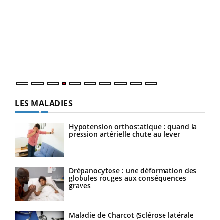
Dia
You
Le 
pers
ques
LES MALADIES
Hypotension orthostatique : quand la
pression artérielle chute au lever
Drépanocytose : une déformation des
globules rouges aux conséquences
graves
Maladie de Charcot (Sclérose latérale