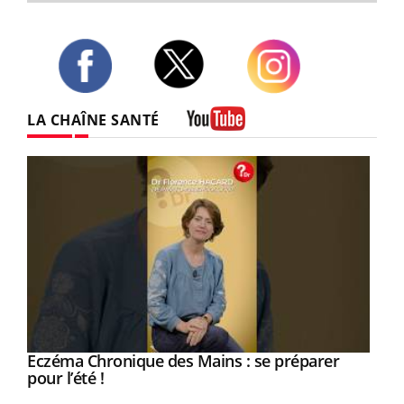
Twitter
Facebook
Instagram
LA CHAÎNE SANTÉ
Youtube
Eczéma Chronique des Mains : se préparer
Youtube
Youtube
pour l’été !