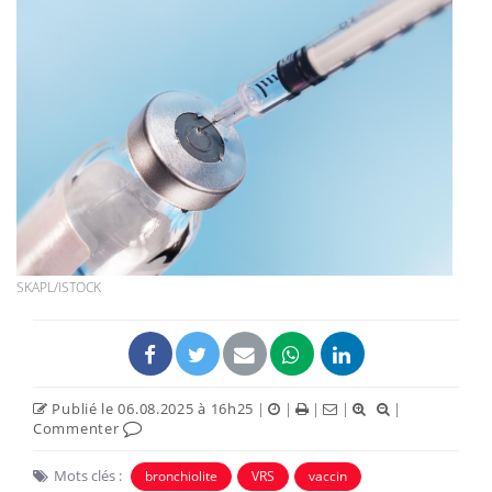
SKAPL/ISTOCK
Publié le 06.08.2025 à 16h25
|
|
|
|
|
Commenter
Mots clés :
bronchiolite
VRS
vaccin