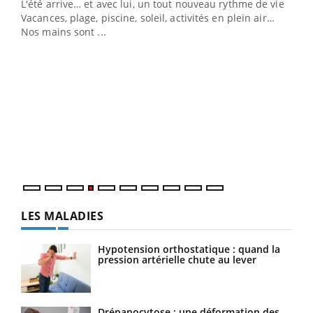
L'été arrive… et avec lui, un tout nouveau rythme de vie !
Vacances, plage, piscine, soleil, activités en plein air…
Nos mains sont ...
Youtube
Diabète & Ramadan 2026
Un 
Youtube
You
à l
Le Ramadan approche, et, pour de nombreuses
Un é
personnes atteintes de diabète, c'est une période de
mati
questions, de défis, mais ...
numé
LES MALADIES
Hypotension orthostatique : quand la
pression artérielle chute au lever
Drépanocytose : une déformation des