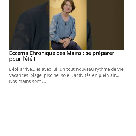
Eczéma Chronique des Mains : se préparer
Youtube
Youtube
pour l’été !
L'été arrive… et avec lui, un tout nouveau rythme de vie !
Vacances, plage, piscine, soleil, activités en plein air…
Nos mains sont ...
Dia
You
Le 
pers
ques