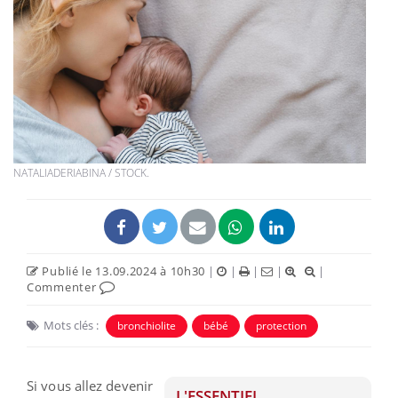
NATALIADERIABINA / STOCK.
Publié le 13.09.2024 à 10h30
|
|
|
|
|
Commenter
Mots clés :
bronchiolite
bébé
protection
Si vous allez devenir
L'ESSENTIEL