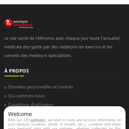
Le site santé de référence avec chaque jour toute l'actualité
médicale decryptée par des médecins en exercice et les
conseils des meilleurs spécialistes.
À PROPOS
Données personnelles et cookies
Qui sommes-nous
Conditions d'utilisation
Plan du site
Welcome
With our 225
partners
, we wish to store and access information on
Mentions Légales
your devices (cookies, pixels in emails, etc.), combine and share
your personal data with our partners, whether collected on this