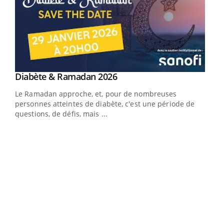
Youtube
Diabète & Ramadan 2026
Youtube
Le Ramadan approche, et, pour de nombreuses
vie !
personnes atteintes de diabète, c'est une période de
…
questions, de défis, mais ...
Un 
You
à l
Un é
mati
numé