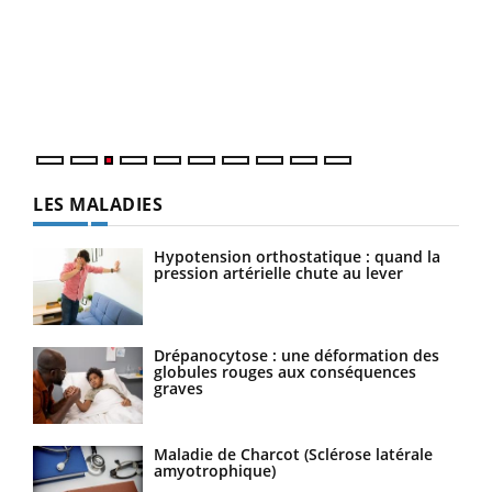
pour
L'ét
Vaca
Nos 
LES MALADIES
Hypotension orthostatique : quand la
pression artérielle chute au lever
Drépanocytose : une déformation des
globules rouges aux conséquences
graves
Maladie de Charcot (Sclérose latérale
amyotrophique)