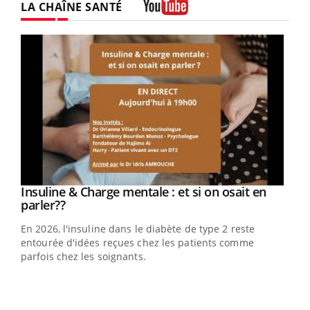
LA CHAÎNE SANTÉ
Youtube
Youtube
Insuline & Charge mentale : et si on osait en
Youtube
Youtube
parler??
En 2026, l'insuline dans le diabète de type 2 reste
entourée d'idées reçues chez les patients comme
parfois chez les soignants.
Ecz
You