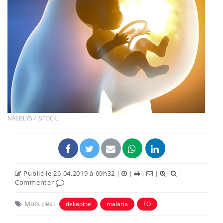
NAEBLYS / ISTOCK.
Publié le 26.04.2019 à 09h32
|
|
|
|
|
Commenter
Mots clés :
dekapine
malaria
FO