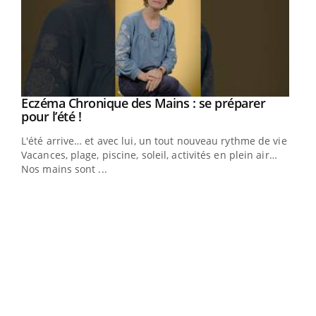
Eczéma Chronique des Mains : se préparer
Youtube
Youtube
pour l’été !
L'été arrive… et avec lui, un tout nouveau rythme de vie !
Vacances, plage, piscine, soleil, activités en plein air…
Nos mains sont ...
Dia
You
Le 
pers
ques